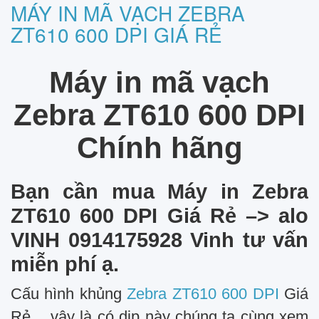
MÁY IN MÃ VẠCH ZEBRA
ZT610 600 DPI GIÁ RẺ
Máy in mã vạch
Zebra ZT610 600 DPI
Chính hãng
Bạn cần mua Máy in Zebra
ZT610 600 DPI Giá Rẻ –> alo
VINH 0914175928 Vinh tư vấn
miễn phí ạ.
Cấu hình khủng
Zebra ZT610 600 DPI
Giá
Rẻ….vậy là có dịp này chúng ta cùng xem