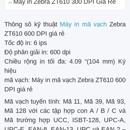
Máy in Zebra ZT610 300 DPI Giá Rẻ
Thông sô kỹ thuật
Máy in mã vạch
Zebra
ZT610 600 DPI giá rẻ
Tốc độ in: 6 ips
Độ phân giải in: 600 dpi
Chiều rộng in tối đa: 4.09 “(104 mm) Ký
hiệu
mã vạch: Máy in mã vạch Zebra ZT610 600
DPI giá rẻ
Mã vạch tuyến tính: Mã 11, Mã 39, Mã 93,
Mã 128 với các tập hợp con A / B / C và
Mã trường hợp UCC, ISBT-128, UPC-A,
UPC-E, EAN-8, EAN-13, UPC và EAN 2 –