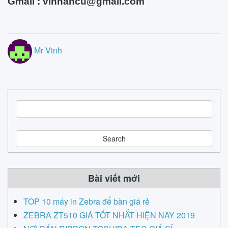
Gmail :
vinhancu@gmail.com
Mr Vinh
S
e
a
r
c
h
Bài viết mới
TOP 10 máy in Zebra để bàn giá rẻ
ZEBRA ZT510 GIÁ TỐT NHẤT HIỆN NAY 2019