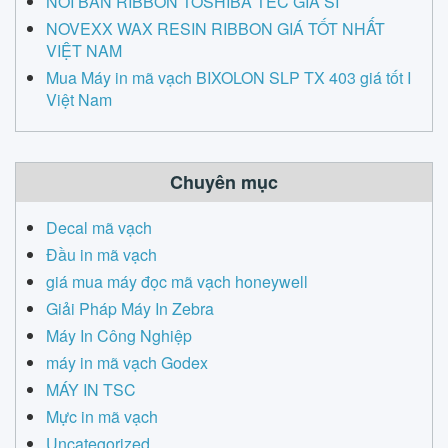
NƠI BÁN RIBBON TOSHIBA TEC GIÁ SỈ
NOVEXX WAX RESIN RIBBON GIÁ TỐT NHẤT
VIỆT NAM
Mua Máy in mã vạch BIXOLON SLP TX 403 giá tốt I
Việt Nam
Chuyên mục
Decal mã vạch
Đầu in mã vạch
giá mua máy đọc mã vạch honeywell
Giải Pháp Máy In Zebra
Máy In Công Nghiệp
máy in mã vạch Godex
MÁY IN TSC
Mực in mã vạch
Uncategorized