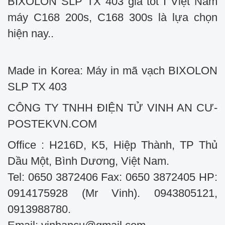
BIXOLON SLP TX 403 giá tốt I Việt Nam
máy C168 200s, C168 300s là lựa chọn
hiện nay..
Made in Korea: Máy in mã vạch BIXOLON
SLP TX 403
CÔNG TY TNHH ĐIỆN TỬ VINH AN CƯ-
POSTEKVN.COM
Office : H216D, K5, Hiệp Thành, TP Thủ
Dầu Một, Bình Dương, Việt Nam.
Tel: 0650 3872406 Fax: 0650 3872405 HP:
0914175928 (Mr Vinh). 0943805121,
0913988780.