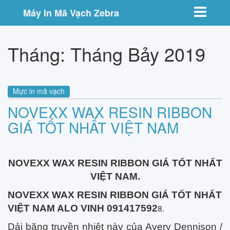
Toggle nav
Máy In Mã Vạch Zebra
Tháng:
Tháng Bảy 2019
Mực in mã vạch
NOVEXX WAX RESIN RIBBON
GIÁ TỐT NHẤT VIỆT NAM
NOVEXX WAX RESIN RIBBON GIÁ TỐT NHẤT
VIỆT NAM.
NOVEXX WAX RESIN RIBBON GIÁ TỐT NHẤT
8.
VIỆT NAM ALO VINH 091417592
Dải băng truyền nhiệt này của Avery Dennison /