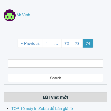
Mr Vinh
« Previous
1
…
72
73
74
S
e
a
r
c
h
Bài viết mới
TOP 10 máy in Zebra để bàn giá rẻ