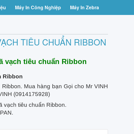
iệu
Máy In Công Nghiệp
Máy In Zebra
 VẠCH TIÊU CHUẨN RIBBON
 vạch tiêu chuẩn Ribbon
n Ribbon
 Ribbon. Mua hàng bạn Gọi cho Mr VINH
r VINH (0914175928)
vạch tiêu chuẩn Ribbon.
APAN.