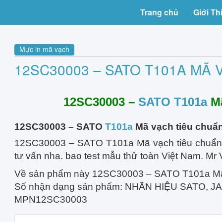
Trang chủ
Giới Th
Mực in mã vạch
12SC30003 – SATO T101A MÃ
12SC30003 –
SATO T101a
Mã
12SC30003 – SATO
T101a
Mã vạch tiêu chuẩ
12SC30003 – SATO T101a Mã vạch tiêu chuẩn
tư vấn nha. bao test mẫu thử toàn Việt Nam. M
Về sản phẩm này 12SC30003 – SATO T101a Mã 
Số nhận dạng sản phẩm:
NHÃN HIỆU SATO, J
MPN12SC30003