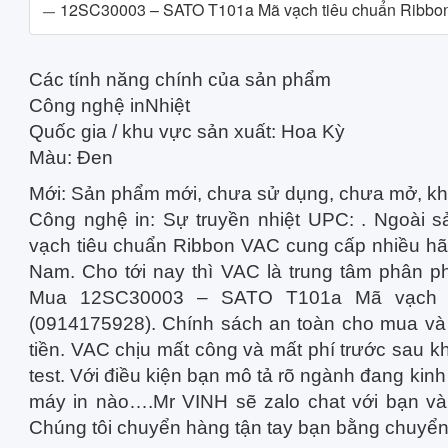
12SC30003 – SATO T101a Mã vạch tiêu chuẩn Ribbo
Các tính năng chính của sản phẩm
Công nghệ inNhiệt
Quốc gia / khu vực sản xuất: Hoa Kỳ
Màu: Đen
Mới: Sản phẩm mới, chưa sử dụng, chưa mở, khô
Công nghệ in: Sự truyền nhiệt UPC: . Ngoà
vạch tiêu chuẩn Ribbon VAC cung cấp nhiều hãng
Nam. Cho tới nay thì VAC là trung tâm phân p
Mua 12SC30003 – SATO T101a Mã vạch 
(0914175928). Chính sách an toàn cho mua và 
tiền. VAC chịu mất công và mất phí trước sau k
test. Với điều kiện bạn mô tả rõ ngành đang ki
máy in nào….Mr VINH sẽ zalo chat với bạn và 
Chúng tôi chuyển hàng tận tay bạn bằng chuyển 