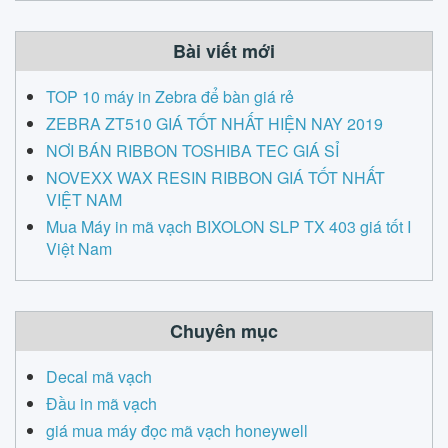
h
Bài viết mới
TOP 10 máy in Zebra để bàn giá rẻ
ZEBRA ZT510 GIÁ TỐT NHẤT HIỆN NAY 2019
NƠI BÁN RIBBON TOSHIBA TEC GIÁ SỈ
NOVEXX WAX RESIN RIBBON GIÁ TỐT NHẤT
VIỆT NAM
Mua Máy in mã vạch BIXOLON SLP TX 403 giá tốt I
Việt Nam
Chuyên mục
Decal mã vạch
Đầu in mã vạch
giá mua máy đọc mã vạch honeywell