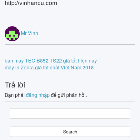
http://vinhancu.com
Mr Vinh
Post
bán máy TEC B852 TS22 giá tốt hiện nay
máy in Zebra giá tốt nhất Việt Nam 2018
navigation
Trả lời
Bạn phải
đăng nhập
để gửi phản hồi.
S
e
a
r
c