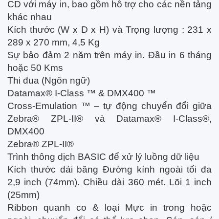
CD với máy in, bao gồm hỗ trợ cho các nền tảng
khác nhau
Kích thước (W x D x H) và Trọng lượng :
231 x
289 x 270 mm, 4,5 Kg
Sự bảo đảm 2 năm trên máy in. Đầu in 6 tháng
hoặc 50 Kms
Thi đua (Ngôn ngữ)
Datamax® I-Class ™ & DMX400 ™
Cross-Emulation ™ – tự động chuyển đổi giữa
Zebra® ZPL-II® và Datamax® I-Class®,
DMX400
Zebra® ZPL-II®
Trình thông dịch BASIC để xử lý luồng dữ liệu
Kích thước dải băng Đường kính ngoài tối đa
2,9 inch (74mm). Chiều dài 360 mét. Lõi 1 inch
(25mm)
Ribbon quanh co & loại Mực in trong hoặc