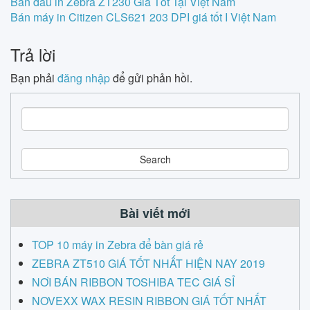
Post
Bán đầu in Zebra ZT230 Giá Tốt Tại Việt Nam
Bán máy in Citizen CLS621 203 DPI giá tốt I Việt Nam
navigation
Trả lời
Bạn phải
đăng nhập
để gửi phản hồi.
S
e
a
r
c
h
Bài viết mới
TOP 10 máy in Zebra để bàn giá rẻ
ZEBRA ZT510 GIÁ TỐT NHẤT HIỆN NAY 2019
NƠI BÁN RIBBON TOSHIBA TEC GIÁ SỈ
NOVEXX WAX RESIN RIBBON GIÁ TỐT NHẤT