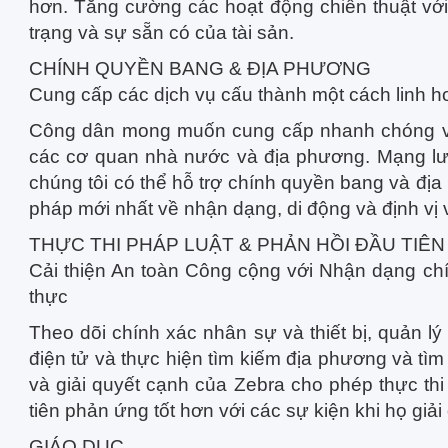
hơn. Tăng cường các hoạt động chiến thuật với n
trạng và sự sẵn có của tài sản.
CHÍNH QUYỀN BANG & ĐỊA PHƯƠNG
Cung cấp các dịch vụ cấu thành một cách linh h
Công dân mong muốn cung cấp nhanh chóng và
các cơ quan nhà nước và địa phương. Mạng lướ
chúng tôi có thể hỗ trợ chính quyền bang và địa
pháp mới nhất về nhận dạng, di động và định vị v
THỰC THI PHÁP LUẬT & PHẢN HỒI ĐẦU TIÊN
Cải thiện An toàn Công cộng với Nhận dạng chí
thực
Theo dõi chính xác nhân sự và thiết bị, quản lý 
điện tử và thực hiện tìm kiếm địa phương và tìm
và giải quyết cạnh của Zebra cho phép thực th
tiên phản ứng tốt hơn với các sự kiện khi họ giải
GIÁO DỤC