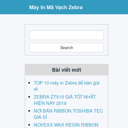
Máy In Mã Vạch Zebra
S
e
a
r
c
h
Bài viết mới
TOP 10 máy in Zebra để bàn giá
rẻ
ZEBRA ZT510 GIÁ TỐT NHẤT
HIỆN NAY 2019
NƠI BÁN RIBBON TOSHIBA TEC
GIÁ SỈ
NOVEXX WAX RESIN RIBBON