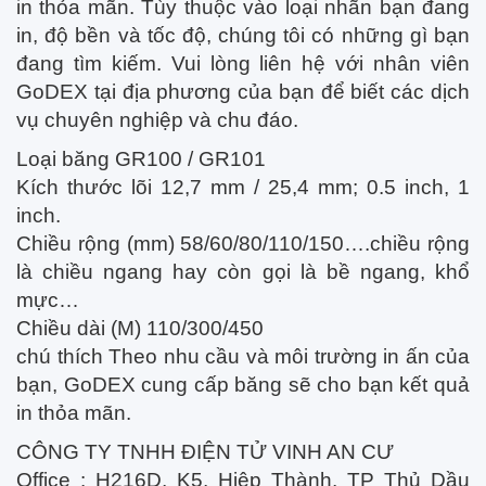
in thỏa mãn. Tùy thuộc vào loại nhãn bạn đang
in, độ bền và tốc độ, chúng tôi có những gì bạn
đang tìm kiếm. Vui lòng liên hệ với nhân viên
GoDEX tại địa phương của bạn để biết các dịch
vụ chuyên nghiệp và chu đáo.
Loại băng GR100 / GR101
Kích thước lõi 12,7 mm / 25,4 mm; 0.5 inch, 1
inch.
Chiều rộng (mm) 58/60/80/110/150….chiều rộng
là chiều ngang hay còn gọi là bề ngang, khổ
mực…
Chiều dài (M) 110/300/450
chú thích Theo nhu cầu và môi trường in ấn của
bạn, GoDEX cung cấp băng sẽ cho bạn kết quả
in thỏa mãn.
CÔNG TY TNHH ĐIỆN TỬ VINH AN CƯ
Office : H216D, K5, Hiệp Thành, TP Thủ Dầu