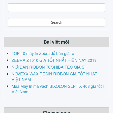
S
e
a
r
c
h
Bài viết mới
TOP 10 máy in Zebra để bàn giá rẻ
ZEBRA ZT510 GIÁ TỐT NHẤT HIỆN NAY 2019
NƠI BÁN RIBBON TOSHIBA TEC GIÁ SỈ
NOVEXX WAX RESIN RIBBON GIÁ TỐT NHẤT
VIỆT NAM
Mua Máy in mã vạch BIXOLON SLP TX 403 giá tốt I
Việt Nam
Chuyên mục