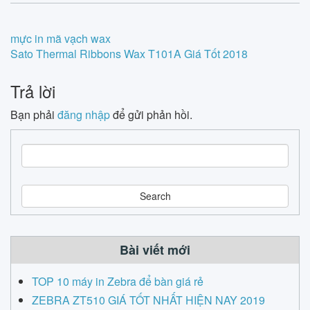
Post
mực in mã vạch wax
Sato Thermal Ribbons Wax T101A Giá Tốt 2018
navigation
Trả lời
Bạn phải
đăng nhập
để gửi phản hồi.
S
e
a
r
c
h
Bài viết mới
TOP 10 máy in Zebra để bàn giá rẻ
ZEBRA ZT510 GIÁ TỐT NHẤT HIỆN NAY 2019