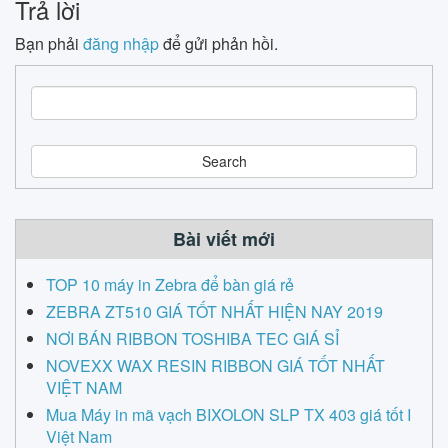
Trả lời
Bạn phải
đăng nhập
để gửi phản hồi.
S
e
a
r
c
h
Bài viết mới
TOP 10 máy in Zebra để bàn giá rẻ
ZEBRA ZT510 GIÁ TỐT NHẤT HIỆN NAY 2019
NƠI BÁN RIBBON TOSHIBA TEC GIÁ SỈ
NOVEXX WAX RESIN RIBBON GIÁ TỐT NHẤT
VIỆT NAM
Mua Máy in mã vạch BIXOLON SLP TX 403 giá tốt I
Việt Nam