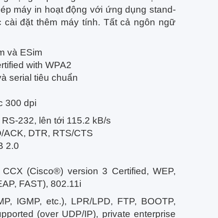
hép máy in hoạt động với ứng dụng stand-
c cài đặt thêm máy tính.
Tất cả ngôn ngữ
im và ESim
rtified with WPA2
và serial tiêu chuẩn
c 300 dpi
 RS-232, lên tới 115.2 kB/s
ENQ/ACK, DTR, RTS/CTS
B 2.0
, CCX (Cisco®) version 3 Certified, WEP,
AP, FAST), 802.11i
CMP, IGMP, etc.), LPR/LPD, FTP, BOOTP,
rted (over UDP/IP), private enterprise