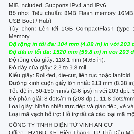
MIB included. Supports IPv4 and IPv6
Bộ nhớ: Tiêu chuẩn: 8MB Flash memory 16MB
USB Boot / Hub)
Tùy chọn: Lên tới 1GB CompactFlash (type
Memory
Độ rộng in tối đa: 104 mm (4.09 in) in với 203 
Độ dài in tối đa: 1520 mm (59.8 in) in với 203 
Độ rộng của giấy: 118.1 mm (4.65 in).
Độ dày của giấy: 2.3 to 9.8 mil
Kiểu giấy: Roll-fed, die-cut, liên tục hoặc fanfold
Đường kính cuộn giấy lớn nhất: 213 mm (8.38 in
Tốc độ in: 50-150 mm/s (2-6 ips) in với 203 dpi..
Độ phân giải: 8 dots/mm (203 dpi)..
11.8 dots/mm
Loại giấy: Nhãn nhiệt trực tiếp và gián tiếp, vé và
Loại mã vạch hỗ trợ: Hỗ trợ tất cả các loại mã mộ
CÔNG TY TNHH ĐIỆN TỬ VINH AN CƯ
Office : H216D, K5, Hiệp Thành, TP Thủ Dầu Mộ