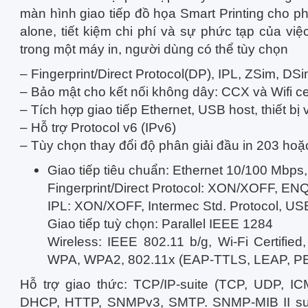
màn hình giao tiếp đồ họa
Smart Printing cho p
alone, tiết kiệm chi phí và sự phức tạp của việ
trong một máy in, người dùng có thể tùy chọn
– Fingerprint/Direct Protocol(DP), IPL, ZSim, DS
– Bảo mật cho kết nối không dây: CCX và Wifi ce
– Tích hợp giao tiếp Ethernet, USB host, thiết bị 
– Hỗ trợ Protocol v6 (IPv6)
– Tùy chọn thay đổi độ phân giải đầu in 203 hoặ
Giao tiếp tiêu chuẩn: Ethernet 10/100 Mbps,
Fingerprint/Direct Protocol: XON/XOFF, 
IPL: XON/XOFF, Intermec Std. Protocol, US
Giao tiếp tuỳ chọn: Parallel IEEE 1284
Wireless:
IEEE 802.11 b/g, Wi-Fi Certified
WPA, WPA2, 802.11x (EAP-TTLS, LEAP, PE
Hỗ trợ giao thức: TCP/IP-suite (TCP, UDP, I
DHCP, HTTP, SNMPv3, SMTP. SNMP-MIB II suppo