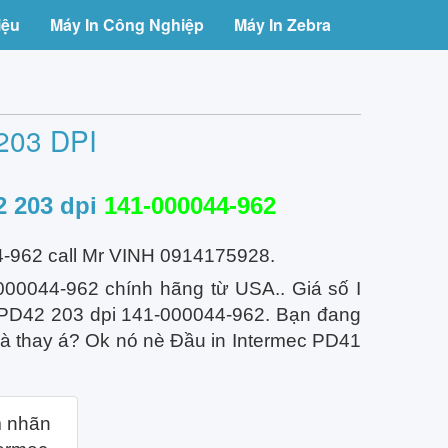
iệu
Máy In Công Nghiệp
Máy In Zebra
203 DPI
 203 dpi
141-000044-962
-962 call Mr VINH 0914175928.
0044-962 chính hãng từ USA.. Giá số I
 PD42 203 dpi 141-000044-962. Bạn đang
 mà thay á? Ok nó nè Đầu in Intermec PD41
m nhãn