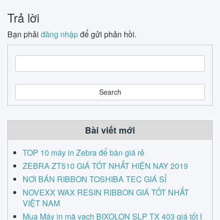
Trả lời
Bạn phải
đăng nhập
để gửi phản hồi.
S
e
a
r
c
h
Bài viết mới
TOP 10 máy in Zebra để bàn giá rẻ
ZEBRA ZT510 GIÁ TỐT NHẤT HIỆN NAY 2019
NƠI BÁN RIBBON TOSHIBA TEC GIÁ SỈ
NOVEXX WAX RESIN RIBBON GIÁ TỐT NHẤT
VIỆT NAM
Mua Máy in mã vạch BIXOLON SLP TX 403 giá tốt I