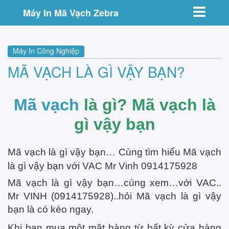
Toggle nav
Máy In Mã Vạch Zebra
Máy In Công Nghiệp
MÃ VẠCH LÀ GÌ VẬY BẠN?
Mã vạch
là gì? Mã vạch là
gì vậy bạn
Mã vạch là gì vậy bạn… Cùng tìm hiểu Mã vạch
là gì vậy bạn với VAC Mr Vinh 0914175928
Mã vạch là gì vậy bạn…cùng xem…với VAC..
Mr VINH (0914175928)..hỏi Mã vạch là gì vậy
bạn là có kèo ngay.
Khi bạn mua một mặt hàng từ bất kỳ cửa hàng