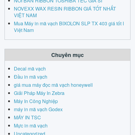
NƠI BÁN RIBBON TOSHIBA TEC GIÁ SỈ
NOVEXX WAX RESIN RIBBON GIÁ TỐT NHẤT
VIỆT NAM
Mua Máy in mã vạch BIXOLON SLP TX 403 giá tốt I
Việt Nam
Chuyên mục
Decal mã vạch
Đầu in mã vạch
giá mua máy đọc mã vạch honeywell
Giải Pháp Máy In Zebra
Máy In Công Nghiệp
máy in mã vạch Godex
MÁY IN TSC
Mực in mã vạch
Uncategorized