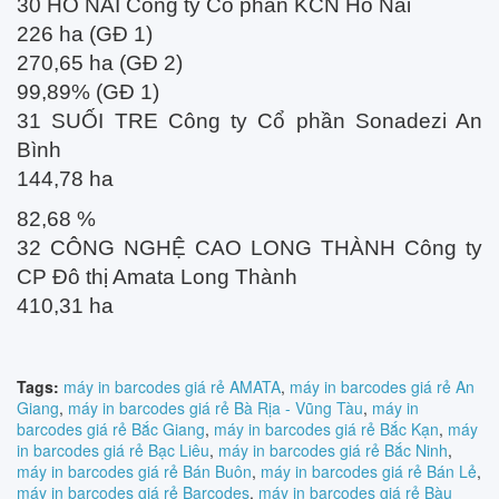
30 HỐ NAI Công ty Cổ phần KCN Hố Nai
226 ha (GĐ 1)
270,65 ha (GĐ 2)
99,89% (GĐ 1)
31 SUỐI TRE Công ty Cổ phần Sonadezi An
Bình
​144,78 ha
82,68 %
32 CÔNG NGHỆ CAO LONG THÀNH Công ty
CP Đô thị Amata Long Thành
​410,31​ ha
Tags:
máy in barcodes giá rẻ AMATA
,
máy in barcodes giá rẻ An
Giang
,
máy in barcodes giá rẻ Bà Rịa - Vũng Tàu
,
máy in
barcodes giá rẻ Bắc Giang
,
máy in barcodes giá rẻ Bắc Kạn
,
máy
in barcodes giá rẻ Bạc Liêu
,
máy in barcodes giá rẻ Bắc Ninh
,
máy in barcodes giá rẻ Bán Buôn
,
máy in barcodes giá rẻ Bán Lẻ
,
máy in barcodes giá rẻ Barcodes
,
máy in barcodes giá rẻ Bàu