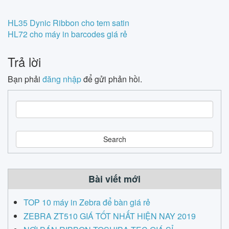
Post
HL35 Dynic Ribbon cho tem satin
HL72 cho máy in barcodes giá rẻ
navigation
Trả lời
Bạn phải
đăng nhập
để gửi phản hồi.
S
e
a
r
c
h
Bài viết mới
TOP 10 máy in Zebra để bàn giá rẻ
ZEBRA ZT510 GIÁ TỐT NHẤT HIỆN NAY 2019