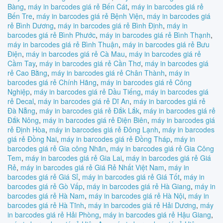
Bàng
,
máy in barcodes giá rẻ Bến Cát
,
máy in barcodes giá rẻ
Bến Tre
,
máy in barcodes giá rẻ Bệnh Viện
,
máy in barcodes giá
rẻ Bình Dương
,
máy in barcodes giá rẻ Bình Định
,
máy in
barcodes giá rẻ Bình Phước
,
máy in barcodes giá rẻ Bình Thạnh
,
máy in barcodes giá rẻ Bình Thuận
,
máy in barcodes giá rẻ Bưu
Điện
,
máy in barcodes giá rẻ Cà Mau
,
máy in barcodes giá rẻ
Cầm Tay
,
máy in barcodes giá rẻ Cần Thơ
,
máy in barcodes giá
rẻ Cao Bằng
,
máy in barcodes giá rẻ Chân Thành
,
máy in
barcodes giá rẻ Chính Hãng
,
máy in barcodes giá rẻ Công
Nghiệp
,
máy in barcodes giá rẻ Dầu Tiếng
,
máy in barcodes giá
rẻ Decal
,
máy in barcodes giá rẻ Dĩ An
,
máy in barcodes giá rẻ
Đà Nẵng
,
máy in barcodes giá rẻ Đắk Lắk
,
máy in barcodes giá rẻ
Đắk Nông
,
máy in barcodes giá rẻ Điện Biên
,
máy in barcodes giá
rẻ Định Hòa
,
máy in barcodes giá rẻ Đông Lạnh
,
máy in barcodes
giá rẻ Đồng Nai
,
máy in barcodes giá rẻ Đồng Tháp
,
máy in
barcodes giá rẻ Gia công Nhãn
,
máy in barcodes giá rẻ Gia Công
Tem
,
máy in barcodes giá rẻ Gia Lai
,
máy in barcodes giá rẻ Giá
Rẻ
,
máy in barcodes giá rẻ Giá Rẻ Nhất Việt Nam
,
máy in
barcodes giá rẻ Giá Sỉ
,
máy in barcodes giá rẻ Giá Tốt
,
máy in
barcodes giá rẻ Gò Vấp
,
máy in barcodes giá rẻ Hà Giang
,
máy in
barcodes giá rẻ Hà Nam
,
máy in barcodes giá rẻ Hà Nội
,
máy in
barcodes giá rẻ Hà Tĩnh
,
máy in barcodes giá rẻ Hải Dương
,
máy
in barcodes giá rẻ Hải Phòng
,
máy in barcodes giá rẻ Hậu Giang
,