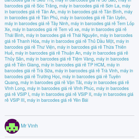
barcodes giá rẻ Sóc Trăng
,
máy in barcodes giá rẻ Sơn La
,
máy
in barcodes giá rẻ Tân An
,
máy in barcodes giá rẻ Tân Bình
,
máy
in barcodes giá rẻ Tân Phú
,
máy in barcodes giá rẻ Tân Uyên
,
máy in barcodes giá rẻ Tây Ninh
,
máy in barcodes giá rẻ Tem Lốp
Xe
,
máy in barcodes giá rẻ Tem vỏ xe
,
máy in barcodes giá rẻ
Thái Bình
,
máy in barcodes giá rẻ Thái Nguyên
,
máy in barcodes
giá rẻ Thanh Hóa
,
máy in barcodes giá rẻ Thủ Dầu Một
,
máy in
barcodes giá rẻ Thư Viện
,
máy in barcodes giá rẻ Thừa Thiên
Huế
,
máy in barcodes giá rẻ Thuận An
,
máy in barcodes giá rẻ
Thủy Sản
,
máy in barcodes giá rẻ Tiệm Vàng
,
máy in barcodes
giá rẻ Tiền Giang
,
máy in barcodes giá rẻ TP HCM
,
máy in
barcodes giá rẻ Trà Sữa
,
máy in barcodes giá rẻ Trà Vinh
,
máy in
barcodes giá rẻ Trường Học
,
máy in barcodes giá rẻ Tuyên
Quang
,
máy in barcodes giá rẻ Vận Tải
,
máy in barcodes giá rẻ
Vĩnh Long
,
máy in barcodes giá rẻ Vĩnh Phúc
,
máy in barcodes
giá rẻ VSIP I
,
máy in barcodes giá rẻ VSIP II
,
máy in barcodes giá
rẻ VSIP III
,
máy in barcodes giá rẻ Yên Bái
Mr Vinh