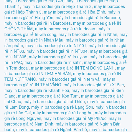
máy in barcodes giá rẻ Hiệp An
,
máy in barcodes giá rẻ Hiệp
Thành 1
,
máy in barcodes giá rẻ Hiệp Thành 2
,
máy in barcodes
giá rẻ Hiệp Thành 3
,
máy in barcodes giá rẻ Hòa Bình
,
máy in
barcodes giá rẻ Hưng Yên
,
máy in barcodes giá rẻ In Barcode
,
máy in barcodes giá rẻ In Barcodes
,
máy in barcodes giá rẻ IN
CHỐNG THẮM
,
máy in barcodes giá rẻ In decan
,
máy in
barcodes giá rẻ In Gia công
,
máy in barcodes giá rẻ In Nhãn
,
máy
in barcodes giá rẻ In Nhãn Màu
,
máy in barcodes giá rẻ In Nhãn
sản phẩm
,
máy in barcodes giá rẻ in NT001
,
máy in barcodes giá
rẻ in NT03
,
máy in barcodes giá rẻ in NT304
,
máy in barcodes giá
rẻ in NT305
,
máy in barcodes giá rẻ in nylon
,
máy in barcodes giá
rẻ In PVC
,
máy in barcodes giá rẻ in satin
,
máy in barcodes giá rẻ
In Tem decal
,
máy in barcodes giá rẻ IN TEM ĐÔNG LẠNH
,
máy
in barcodes giá rẻ IN TEM HẢI SẢN
,
máy in barcodes giá rẻ IN
TEM NỮ TRANG
,
máy in barcodes giá rẻ in tem vải
,
máy in
barcodes giá rẻ IN TEM VÀNG
,
máy in barcodes giá rẻ in Xi Bạc
,
máy in barcodes giá rẻ Khánh Hòa
,
máy in barcodes giá rẻ Kiên
Giang
,
máy in barcodes giá rẻ Kon Tum
,
máy in barcodes giá rẻ
Lai Châu
,
máy in barcodes giá rẻ Lái Thiêu
,
máy in barcodes giá
rẻ Lâm Đồng
,
máy in barcodes giá rẻ Lạng Sơn
,
máy in barcodes
giá rẻ Lào Cai
,
máy in barcodes giá rẻ Long An
,
máy in barcodes
giá rẻ Long Nguyên
,
máy in barcodes giá rẻ Mỹ Phước
,
máy in
barcodes giá rẻ Nam Định
,
máy in barcodes giá rẻ Ngành Bán
buôn
,
máy in barcodes giá rẻ Ngành Bán Lẻ
,
máy in barcodes giá