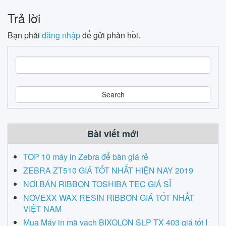
Trả lời
Bạn phải
đăng nhập
để gửi phản hồi.
S
e
a
r
c
h
Bài viết mới
TOP 10 máy in Zebra để bàn giá rẻ
ZEBRA ZT510 GIÁ TỐT NHẤT HIỆN NAY 2019
NƠI BÁN RIBBON TOSHIBA TEC GIÁ SỈ
NOVEXX WAX RESIN RIBBON GIÁ TỐT NHẤT
VIỆT NAM
Mua Máy in mã vạch BIXOLON SLP TX 403 giá tốt I