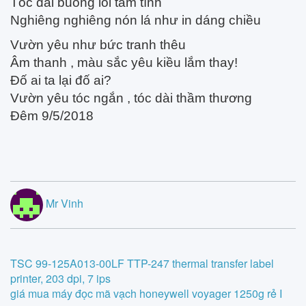
Tóc dài buông lối tâm tình
Nghiêng nghiêng nón lá như in dáng chiều
Vườn yêu như bức tranh thêu
Âm thanh , màu sắc yêu kiều lắm thay!
Đố ai ta lại đố ai?
Vườn yêu tóc ngắn , tóc dài thầm thương
Đêm 9/5/2018
Mr Vinh
Post
TSC 99-125A013-00LF TTP-247 thermal transfer label
printer, 203 dpi, 7 ips
navigation
giá mua máy đọc mã vạch honeywell voyager 1250g rẻ I