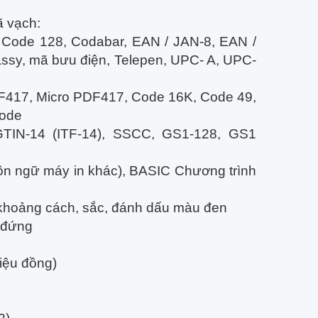
 vạch:
 Code 128, Codabar, EAN / JAN-8, EAN /
eassy, mã bưu điện, Telepen, UPC- A, UPC-
F417, Micro PDF417, Code 16K, Code 49,
Code
TIN-14 (ITF-14), SSCC, GS1-128, GS1
ôn ngữ máy in khác), BASIC Chương trình
ần, khoảng cách, sắc, đánh dấu màu đen
i đứng
riệu đồng)