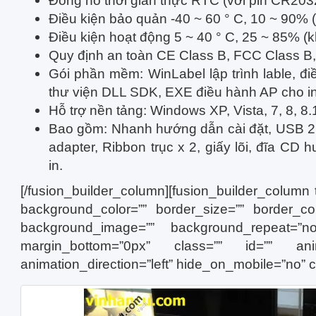
Đồng hồ thời gian thực RTC (với pin CR203
Điều kiện bảo quản -40 ~ 60 ° C, 10 ~ 90% 
Điều kiện hoạt động 5 ~ 40 ° C, 25 ~ 85% (
Quy định an toàn CE Class B, FCC Class B
Gói phần mềm: WinLabel lập trình lable, đi
thư viện DLL SDK, EXE điều hành AP cho in
Hỗ trợ nền tảng: Windows XP, Vista, 7, 8, 
Bao gồm: Nhanh hướng dẫn cài đặt, USB 2.
adapter, Ribbon trục x 2, giấy lõi, đĩa CD
in.
[/fusion_builder_column][fusion_builder_column 
background_color=”” border_size=”” border_col
background_image=”” background_repeat=”no
margin_bottom=”0px” class=”” id=”” anim
animation_direction=”left” hide_on_mobile=”no” 