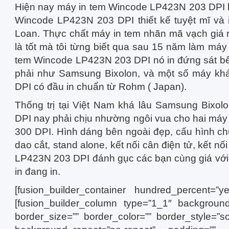
Hiện nay máy in tem Wincode LP423N 203 DPI là
Wincode LP423N 203 DPI thiết kế tuyệt mĩ và 
Loan. Thực chất máy in tem nhãn mã vạch giá rẻ
là tốt mà tôi từng biết qua sau 15 năm làm má
tem Wincode LP423N 203 DPI nó in đứng sát bê
phải như Samsung Bixolon, và một số máy k
DPI có đầu in chuẩn từ Rohm ( Japan).
Thống trị tại Việt Nam khá lâu Samsung Bix
DPI nay phải chịu nhường ngôi vua cho hai má
300 DPI. Hình dáng bên ngoài đẹp, cấu hình ch
dao cắt, stand alone, kết nối cân điện tử, kết 
LP423N 203 DPI đánh gục các bạn cùng giá với
in đang in.
[fusion_builder_container hundred_percent=”yes
[fusion_builder_column type=”1_1″ background_
border_size=”” border_color=”” border_style=”