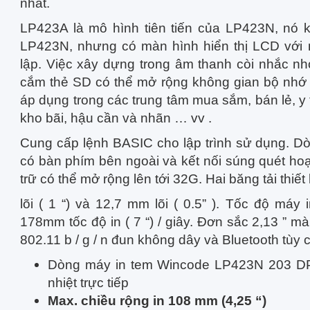
nhất.
LP423A là mô hình tiên tiến của LP423N, nó k
LP423N, nhưng có màn hình hiển thị LCD với 
lập. Việc xây dựng trong âm thanh còi nhắc nh
cắm thẻ SD có thể mở rộng không gian bộ nhớ 
áp dụng trong các trung tâm mua sắm, bán lẻ, y 
kho bãi, hậu cần và nhãn … vv .
Cung cấp lệnh BASIC cho lập trình sử dụng. 
có bàn phím bên ngoài và kết nối súng quét ho
trữ có thể mở rộng lên tới 32G. Hai băng tải thiế
lõi ( 1 “) và 12,7 mm lõi ( 0.5” ). Tốc độ m
178mm tốc độ in ( 7 “) / giây. Đơn sắc 2,13 ” 
802.11 b / g / n đun không dây và Bluetooth tùy 
Dòng máy in tem Wincode LP423N 203 DPI
nhiệt trực tiếp
Max. chiều rộng in 108 mm (4,25 “)