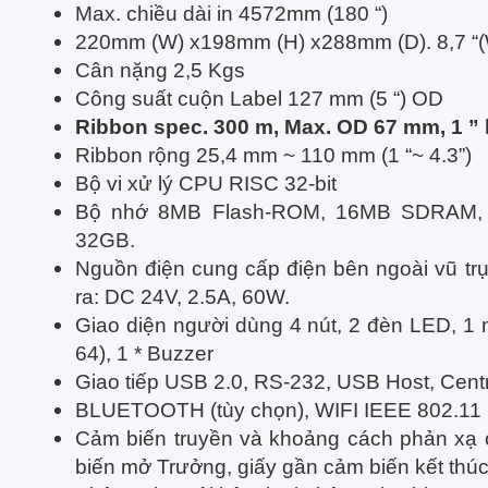
Max. chiều dài in 4572mm (180 “)
220mm (W) x198mm (H) x288mm (D). 8,7 “(W)
Cân nặng 2,5 Kgs
Công suất cuộn Label 127 mm (5 “) OD
Ribbon spec. 300 m, Max. OD 67 mm, 1 ” l
Ribbon rộng 25,4 mm ~ 110 mm (1 “~ 4.3”)
Bộ vi xử lý CPU RISC 32-bit
Bộ nhớ 8MB Flash-ROM, 16MB SDRAM, 
32GB.
Nguồn điện cung cấp điện bên ngoài vũ trụ
ra: DC 24V, 2.5A, 60W.
Giao diện người dùng 4 nút, 2 đèn LED, 1 
64), 1 * Buzzer
Giao tiếp USB 2.0, RS-232, USB Host, Cent
BLUETOOTH (tùy chọn), WIFI IEEE 802.11 b /
Cảm biến truyền và khoảng cách phản xạ 
biến mở Trưởng, giấy gần cảm biến kết thúc