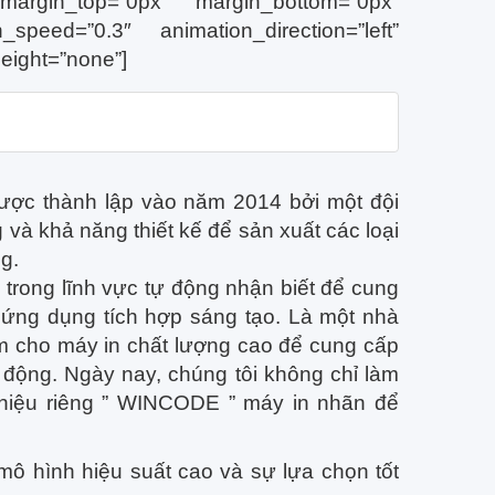
margin_top=”0px” margin_bottom=”0px”
speed=”0.3″ animation_direction=”left”
eight=”none”]
ược thành lập vào năm 2014 bởi một đội
và khả năng thiết kế để sản xuất các loại
g.
trong lĩnh vực tự động nhận biết để cung
 ứng dụng tích hợp sáng tạo. Là một nhà
m cho máy in chất lượng cao để cung cấp
t động. Ngày nay, chúng tôi không chỉ làm
iệu riêng ” WINCODE ” máy in nhãn để
 hình hiệu suất cao và sự lựa chọn tốt