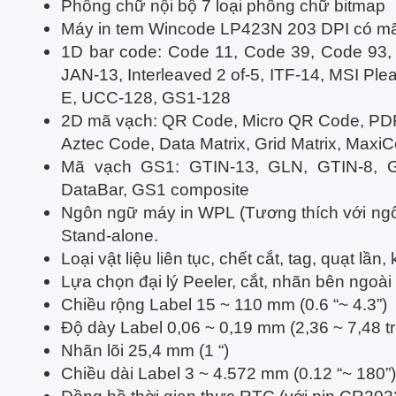
Phông chữ nội bộ 7 loại phông chữ bitmap
Máy in tem Wincode LP423N 203 DPI có mã
1D bar code: Code 11, Code 39, Code 93,
JAN-13, Interleaved 2 of-5, ITF-14, MSI Pl
E, UCC-128, GS1-128
2D mã vạch: QR Code, Micro QR Code, PD
Aztec Code, Data Matrix, Grid Matrix, Maxi
Mã vạch GS1: GTIN-13, GLN, GTIN-8, G
DataBar, GS1 composite
Ngôn ngữ máy in WPL (Tương thích với ng
Stand-alone.
Loại vật liệu liên tục, chết cắt, tag, quạt l
Lựa chọn đại lý Peeler, cắt, nhãn bên ngoà
Chiều rộng Label 15 ~ 110 mm (0.6 “~ 4.3”)
Độ dày Label 0,06 ~ 0,19 mm (2,36 ~ 7,48 t
Nhãn lõi 25,4 mm (1 “)
Chiều dài Label 3 ~ 4.572 mm (0.12 “~ 180”)