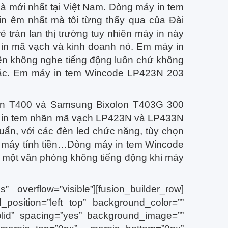
 mới nhất tại Việt Nam. Dòng máy in tem
in êm nhất mà tôi từng thấy qua của Đài
 tràn lan thị trường tuy nhiên máy in này
y in mã vạch và kinh doanh nó. Em máy in
n không nghe tiếng động luôn chứ không
hác. Em máy in tem Wincode LP423N 203
olon T400 và Samsung Bixolon T403G 300
y in tem nhãn mã vạch LP423N và LP433N
uẩn, với các đèn led chức năng, tùy chọn
nối máy tính tiền…Dòng máy in tem Wincode
 một văn phòng không tiếng động khi máy
” overflow=”visible”][fusion_builder_row]
position=”left top” background_color=””
solid” spacing=”yes” background_image=””