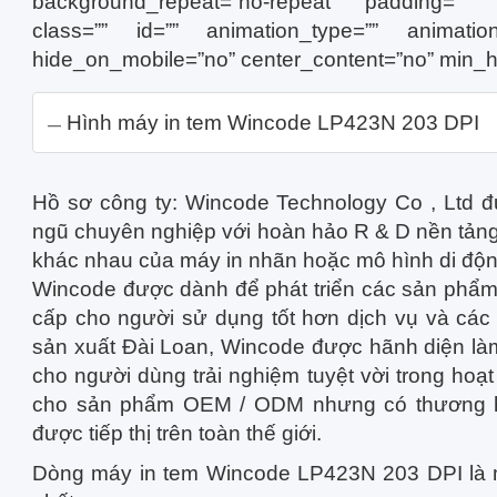
background_repeat=”no-repeat” padding=”” 
class=”” id=”” animation_type=”” animation_
hide_on_mobile=”no” center_content=”no” min_h
Hình máy in tem Wincode LP423N 203 DPI
Hồ sơ công ty: Wincode Technology Co , Ltd đ
ngũ chuyên nghiệp với hoàn hảo R & D nền tảng 
khác nhau của máy in nhãn hoặc mô hình di độn
Wincode được dành để phát triển các sản phẩm 
cấp cho người sử dụng tốt hơn dịch vụ và các
sản xuất Đài Loan, Wincode được hãnh diện là
cho người dùng trải nghiệm tuyệt vời trong hoạ
cho sản phẩm OEM / ODM nhưng có thương h
được tiếp thị trên toàn thế giới.
Dòng máy in tem Wincode LP423N 203 DPI là mô