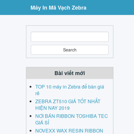
Máy In Mã Vạch Zebra
S
e
a
r
c
h
Bài viết mới
TOP 10 máy in Zebra để bàn giá
rẻ
ZEBRA ZT510 GIÁ TỐT NHẤT
HIỆN NAY 2019
NƠI BÁN RIBBON TOSHIBA TEC
GIÁ SỈ
NOVEXX WAX RESIN RIBBON