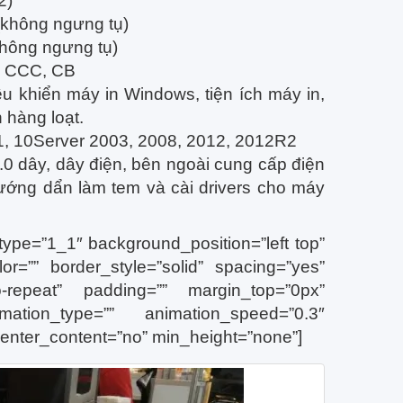
2)
(không ngưng tụ)
không ngưng tụ)
, CCC, CB
ều khiển máy in Windows, tiện ích máy in,
 hàng loạt.
8.1, 10Server 2003, 2008, 2012, 2012R2
0 dây, dây điện, bên ngoài cung cấp điện
 hướng dẩn làm tem và cài drivers cho máy
type=”1_1″ background_position=”left top”
or=”” border_style=”solid” spacing=”yes”
-repeat” padding=”” margin_top=”0px”
ation_type=”” animation_speed=”0.3″
center_content=”no” min_height=”none”]