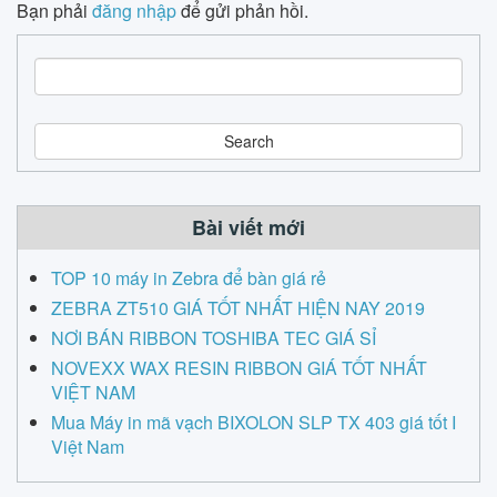
Bạn phải
đăng nhập
để gửi phản hồi.
S
e
a
r
c
h
Bài viết mới
TOP 10 máy in Zebra để bàn giá rẻ
ZEBRA ZT510 GIÁ TỐT NHẤT HIỆN NAY 2019
NƠI BÁN RIBBON TOSHIBA TEC GIÁ SỈ
NOVEXX WAX RESIN RIBBON GIÁ TỐT NHẤT
VIỆT NAM
Mua Máy in mã vạch BIXOLON SLP TX 403 giá tốt I
Việt Nam