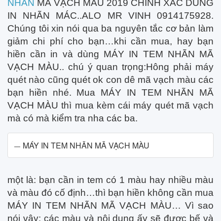
NHÃN
MÃ VẠCH MÀU 2019 CHÍNH XÁC DÙNG
IN NHÃN MÁC..ALO MR VINH 0914175928.
Chúng tôi xin nói qua ba nguyên tắc cơ bản làm
giảm chi phí cho bạn…khi cần mua, hay bạn
hiền cần in và dùng MÁY IN TEM NHÃN MÃ
VẠCH MÀU.. chú ý quan trọng:Hông phải máy
quét nào cũng quét ok con dê mã vạch màu các
bạn hiền nhé. Mua MÁY IN TEM NHÃN MÃ
VẠCH MÀU thì mua kèm cái máy quét mã vạch
mà có mà kiểm tra nha các ba.
MÁY IN TEM NHÃN MÃ VẠCH MÀU
một là: bạn cần in tem có 1 màu hay nhiều màu
và màu đó cố định…thì bạn hiền không cần mua
MÁY IN TEM NHÃN MÃ VẠCH MÀU… Vì sao
nói vậy: các màu và nội dung ấy sẽ được bế và