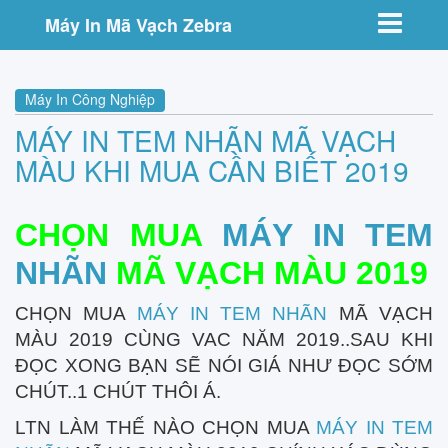
Toggle nav
Máy In Mã Vạch Zebra
Máy In Công Nghiệp
MÁY IN TEM NHÃN MÃ VẠCH
MÀU KHI MUA CẦN BIẾT 2019
CHỌN MUA
MÁY IN TEM
NHÃN
MÃ VẠCH MÀU 2019
CHỌN MUA
MÁY IN TEM NHÃN
MÃ VẠCH
MÀU 2019 CÙNG VAC NĂM 2019..SAU KHI
ĐỌC XONG BẠN SẼ NÓI GIÁ NHƯ ĐỌC SỚM
CHÚT..1 CHÚT THÔI Á.
LTN LÀM THẾ NÀO CHỌN MUA
MÁY IN TEM