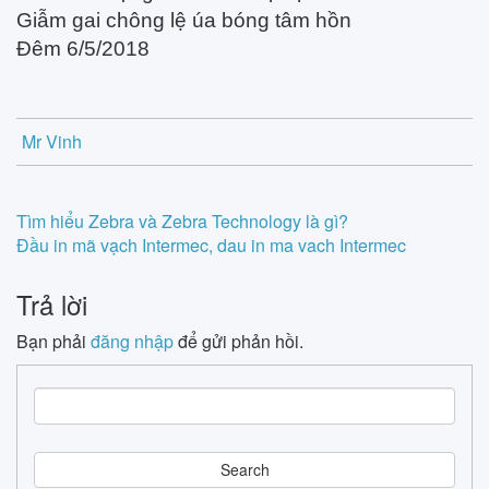
Giẫm gai chông lệ úa bóng tâm hồn
Đêm 6/5/2018
Mr Vinh
Post
Tìm hiểu Zebra và Zebra Technology là gì?
Đầu in mã vạch Intermec, dau in ma vach Intermec
navigation
Trả lời
Bạn phải
đăng nhập
để gửi phản hồi.
S
e
a
r