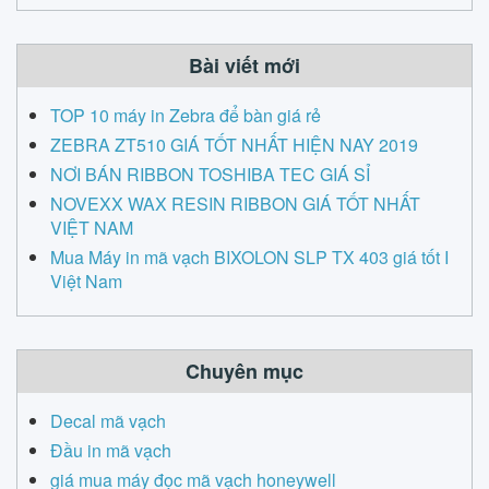
c
h
Bài viết mới
TOP 10 máy in Zebra để bàn giá rẻ
ZEBRA ZT510 GIÁ TỐT NHẤT HIỆN NAY 2019
NƠI BÁN RIBBON TOSHIBA TEC GIÁ SỈ
NOVEXX WAX RESIN RIBBON GIÁ TỐT NHẤT
VIỆT NAM
Mua Máy in mã vạch BIXOLON SLP TX 403 giá tốt I
Việt Nam
Chuyên mục
Decal mã vạch
Đầu in mã vạch
giá mua máy đọc mã vạch honeywell