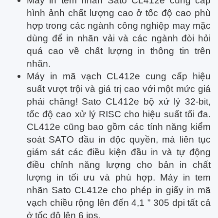
Máy in tem nhãn Sato CL412e cung cấp
hình ảnh chất lượng cao ở tốc độ cao phù
hợp trong các ngành công nghiệp may mặc
dùng để in nhãn vải và các ngành đòi hỏi
quá cao về chất lượng in thông tin trên
nhãn.
Máy in mã vạch CL412e cung cấp hiệu
suất vượt trội và giá trị cao với một mức giá
phải chăng! Sato CL412e bộ xử lý 32-bit,
tốc độ cao xử lý RISC cho hiệu suất tối đa.
CL412e cũng bao gồm các tính năng kiểm
soát SATO đầu in độc quyền, mà liên tục
giám sát các điều kiện đầu in và tự động
điều chỉnh năng lượng cho bản in chất
lượng in tối ưu và phù hợp. Máy in tem
nhãn Sato CL412e cho phép in giấy in mã
vạch chiều rộng lên đến 4,1 ” 305 dpi tất cả
ở tốc độ lên 6 ips.