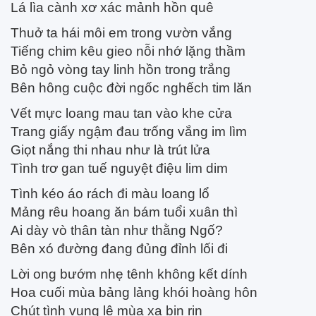
Lá lìa cành xơ xác mảnh hồn quê
Thuở ta hái môi em trong vườn vắng
Tiếng chim kêu gieo nỗi nhớ lặng thầm
Bỏ ngỏ vòng tay linh hồn trong trắng
Bên hông cuộc đời ngốc nghếch tim lăn
Vết mực loang mau tan vào khe cửa
Trang giấy ngậm đau trống vắng im lìm
Giọt nắng thi nhau như là trút lửa
Tình trơ gan tuế nguyệt điệu lim dim
Tình kéo áo rách đi màu loang lổ
Mảng rêu hoang ăn bám tuổi xuân thì
Ai dày vò thân tàn như thằng Ngố?
Bên xó đường đang đủng đỉnh lối đi
Lời ong bướm nhẹ tênh không kết dính
Hoa cuối mùa bảng lảng khói hoàng hôn
Chút tình vụng lê mùa xa bịn rịn