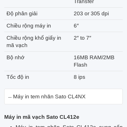
Transfer
Độ phân giải
203 or 305 dpi
Chiều rộng máy in
6″
Chiều rộng khổ giấy in
2″ to 7″
mã vạch
Bộ nhớ
16MB RAM/2MB
Flash
Tốc độ in
8 ips
Máy in tem nhãn Sato CL4NX
Máy in mã vạch Sato CL412e