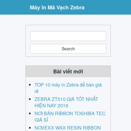
Máy In Mã Vạch Zebra
S
e
a
r
c
h
Bài viết mới
TOP 10 máy in Zebra để bàn giá
rẻ
ZEBRA ZT510 GIÁ TỐT NHẤT
HIỆN NAY 2019
NƠI BÁN RIBBON TOSHIBA TEC
GIÁ SỈ
NOVEXX WAX RESIN RIBBON