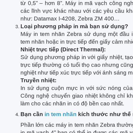
từ 0,5” – hơn 8”. Máy in mã vạch công ngh
các lĩnh vực khác nhau với các yêu cầu k
như: Datamax I-4208, Zebra ZM 400…
Loại phương pháp in mà bạn sử dụng?
Máy in tem nhãn Zebra sử dụng một đầu in
tem nhãn hoặc in trực tiếp đến giấy cảm nhi
Nhiệt trực tiếp (Direct Thermal):
Sử dụng phương pháp in với giấy nhiệt, tạ
trực tiếp thường có tuổi thọ cao nhưng cũn
nghiệt như tiếp xúc trực tiếp với ánh sáng m
Truyền nhiệt:
In sử dụng cuộn mực in với sức nóng của 
Công nghệ chuyển giao nhiệt không chỉ k
làm cho các nhãn in có độ bền cao nhất.
Bạn cần
in tem nhãn
kích thước như thế
Phần lớn các máy in tem nhãn Zebra thường c
in mã vạch 4” bạn có thể in được các mã v