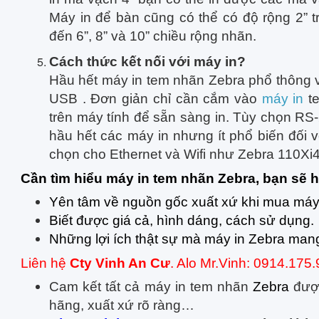
Máy in để bàn cũng có thể có độ rộng 2” 
đến 6”, 8” và 10” chiều rộng nhãn.
Cách thức kết nối với máy in?
Hầu hết máy in tem nhãn Zebra phổ thông 
USB . Đơn giản chỉ cần cắm vào
máy in
te
trên máy tính để sẵn sàng in. Tùy chọn RS-2
hầu hết các máy in nhưng ít phổ biến đối vớ
chọn cho Ethernet và Wifi như Zebra 110Xi4
Cần tìm hiểu máy in tem nhãn Zebra, bạn sẽ 
Yên tâm về nguồn gốc xuất xứ khi mua máy
Biết được giá cả, hình dáng, cách sử dụng.
Những lợi ích thật sự mà máy in Zebra mang 
Liên hệ
Cty Vinh An Cư
. Alo Mr.Vinh: 0914.175
Cam kết tất cả máy in tem nhãn
Zebra
đượ
hãng, xuất xứ rõ ràng…