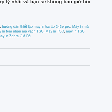
p lý nhất và bạn sẽ không bao giờ hối
,
hướng dẫn thiết lập máy in tsc ttp 243e-pro
,
Máy in mã
 in tem nhãn mã vạch TSC
,
Máy in TSC
,
máy in TSC
áy in Zebra Giá Rẻ