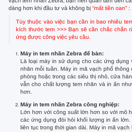
vạch tem nhãn Zebra, bạn nên quan tâm đến các
dàng hơn khi đầu tư và không bị
“mất tiền oan”
:
Tùy thuộc vào việc bạn cần in bao nhiêu te
kích thước tem >>> Bạn sẽ cần chắc chắn r
ứng được công việc yêu cầu.
Máy in tem nhãn Zebra để bàn:
Là loại máy in sử dụng cho các ứng dụng v
nhãn mỗi tuần. Máy in mã vạch phổ thông 
phòng hoặc trong các siêu thị nhỏ, cửa h
vẫn cho chất lượng tem nhãn và in ấn như
hơn.
Máy in tem nhãn Zebra công nghiệp:
Lớn hơn với công suất lớn hơn so với mô 
các ứng dụng đòi hỏi khối lượng in ấn lớn.
liên tục trong thời gian dài. Máy in mã vạch