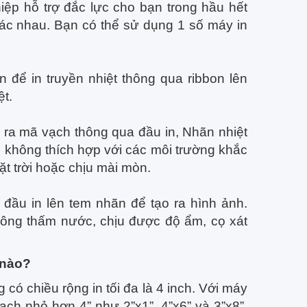
iệp hỗ trợ đắc lực cho bạn trong hầu hết
hác nhau. Bạn có thể sử dụng 1 số máy in
 để in truyền nhiệt thông qua ribbon lên
ệt.
o ra mã vạch thông qua đầu in, Nhãn nhiệt
g không thích hợp với các môi trường khắc
ặt trời hoặc chịu mài mòn.
đầu in lên tem nhãn để tạo ra hình ảnh.
hông thấm nước, chịu được độ ẩm, cọ xát
 nào?
ó chiều rộng in tối đa là 4 inch. Với máy
ạch nhỏ hơn 4” như 2”x1”, 4”x6” và 3”x8”.