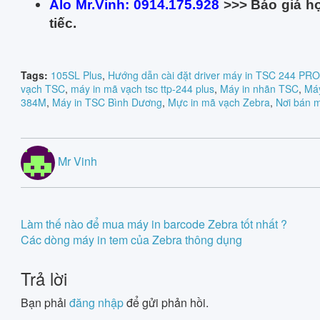
Alo Mr.Vinh: 0914.175.928
>>> Báo giá hợ
tiếc.
Tags:
105SL Plus
,
Hướng dẫn cài đặt driver máy in TSC 244 PRO
vạch TSC
,
máy in mã vạch tsc ttp-244 plus
,
Máy in nhãn TSC
,
Máy
384M
,
Máy in TSC Bình Dương
,
Mực in mã vạch Zebra
,
Nơi bán m
Mr Vinh
Post
Làm thế nào để mua máy in barcode Zebra tốt nhất ?
Các dòng máy in tem của Zebra thông dụng
navigation
Trả lời
Bạn phải
đăng nhập
để gửi phản hồi.