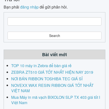
Bạn phải
đăng nhập
để gửi phản hồi.
S
e
a
r
c
h
Bài viết mới
TOP 10 máy in Zebra để bàn giá rẻ
ZEBRA ZT510 GIÁ TỐT NHẤT HIỆN NAY 2019
NƠI BÁN RIBBON TOSHIBA TEC GIÁ SỈ
NOVEXX WAX RESIN RIBBON GIÁ TỐT NHẤT
VIỆT NAM
Mua Máy in mã vạch BIXOLON SLP TX 403 giá tốt I
Việt Nam