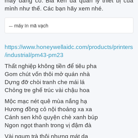
máy đang có. Bia ken đã quản lý thiết bị của
mình như thế. Các bạn hãy xem nhé.
máy in mã vạch
https://www.honeywellaidc.com/products/printers
/industrial/pm43-pm23
Thất nghiệp không tiền để tiêu pha
Gom chút vốn thôi mở quán nhà
Dựng đỡ chòi tranh che mái lá
Chỏng tre ghế trúc vài chậu hoa
Mộc mạc nét quê mùa nắng hạ
Hương đồng cỏ nội thoảng xa xa
Cánh sen khô quyện chè xanh búp
Ngon ngọt thanh trong vị đậm đà
Vài ngụm trà thôi nhưng mát dạ