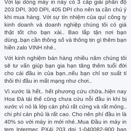
Với lại dòng máy in này có 3 cấp giải phân độ
203 DPI, 300 DPI, 405 DPI cho nên ta cần chú ý
khi mua hàng. Với sự tín nhiệm của quí công ty
kinh doanh và doanh nghiệp chúng tôi có giá
thật tốt cho bạn xài.. Bao lắp tận nơi bạn
dùng..bạn cần thông số và thông tin gì thêm bạn
hiền zalo VINH nhé..
Với kinh nghiệm bán hàng nhiều năm chúng tôi
sẽ tư vấn giúp bạn gia hạn tăng thêm tuổi đời
cho cái đầu in của bạn..nếu bạn chỉ sơ suất tí
thôi thì đầu in mất mạng như chơi..
Vì xước là hết.. hết phương cứu chữa..hiện nay
Hoa Đà tái thế cũng chưa cứu nỗi đầu in khi bị
xước vì nó là lớp cán phủ rất cứng và rất mỏng..
chi phí cán phủ là rất cao. Cho nên phí đầu in là
40% so với máy in mới nhé..Mua Đầu in máy in
tem Intermec PX4i 203 dpi 1-040082-900 bạn