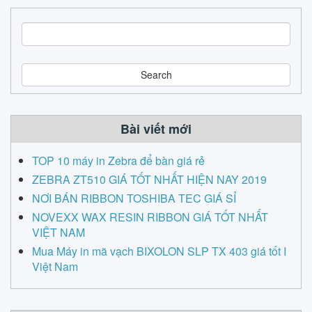
S
e
a
r
c
h
Bài viết mới
TOP 10 máy in Zebra để bàn giá rẻ
ZEBRA ZT510 GIÁ TỐT NHẤT HIỆN NAY 2019
NƠI BÁN RIBBON TOSHIBA TEC GIÁ SỈ
NOVEXX WAX RESIN RIBBON GIÁ TỐT NHẤT
VIỆT NAM
Mua Máy in mã vạch BIXOLON SLP TX 403 giá tốt I
Việt Nam