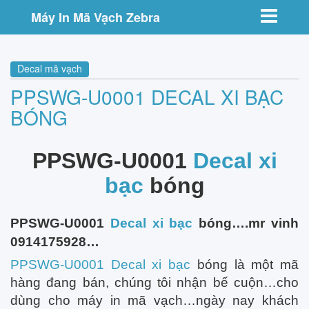
Toggle nav
Máy In Mã Vạch Zebra
Decal mã vạch
PPSWG-U0001 DECAL XI BẠC
BÓNG
PPSWG-U0001
Decal xi
bạc
bóng
PPSWG-U0001
Decal xi bạc
bóng….mr vinh
0914175928…
PPSWG-U0001 Decal xi bạc
bóng là một mã
hàng đang bán, chúng tôi nhận bế cuộn…cho
dùng cho máy in mã vạch…ngày nay khách