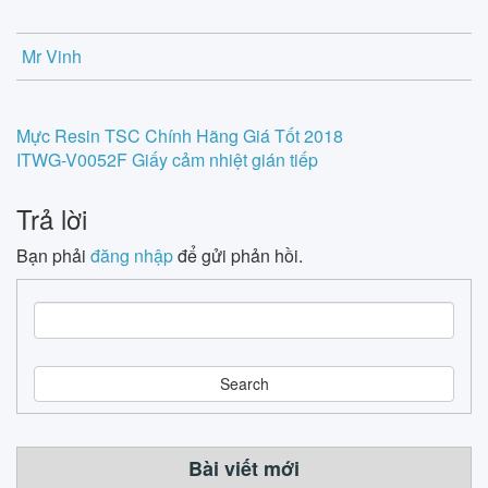
Mr Vinh
Post
Mực Resin TSC Chính Hãng Giá Tốt 2018
ITWG-V0052F Giấy cảm nhiệt gián tiếp
navigation
Trả lời
Bạn phải
đăng nhập
để gửi phản hồi.
S
e
a
r
c
h
Bài viết mới