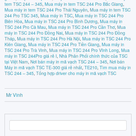
tem TSC 244 – 345
,
Mua máy in tem TSC 244 Pro Bắc Giang
,
Mua máy in tem TSC 244 Pro Thái Nguyên
,
Mua máy in tem TSC
244 Pro TSC 345
,
Mua máy in TSC
,
Mua máy in TSC 244 Pro
Biên Hòa
,
Mua máy in TSC 244 Pro Bình Dương
,
Mua máy in
TSC 244 Pro Cà Mau
,
Mua máy in TSC 244 Pro Cần Thơ
,
Mua
máy in TSC 244 Pro Đồng Nai
,
Mua máy in TSC 244 Pro Đồng
Tháp
,
Mua máy in TSC 244 Pro Hà Nội
,
Mua máy in TSC 244 Pro
Kiên Giang
,
Mua máy in TSC 244 Pro Tiền Giang
,
Mua máy in
TSC 244 Pro Trà Vinh
,
Mua máy in TSC 244 Pro Vĩnh Long
,
Mua
máy in TSC 244Pro giá rẻ I
,
Nhà Phân Phối chính thức của TSC
tại Việt Nam
,
Nơi bán máy in mã vạch TSC 244 – 345
,
Nơi bán
Máy in mã vạch TSC TE-300 giá rẻ nhất
,
TE210
,
Tìm mua máy in
TSC 244 – 345
,
Tổng hợp driver cho máy in mã vạch TSC
Mr Vinh
S
e