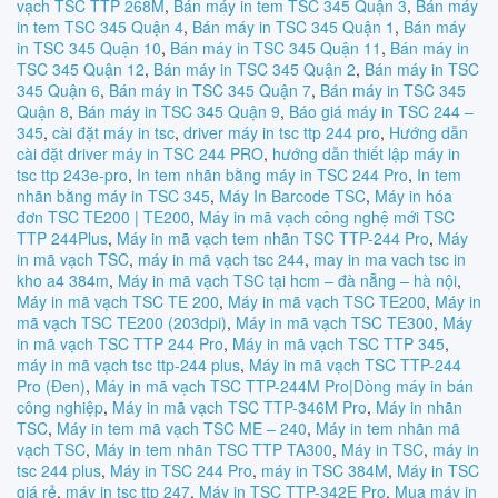
vạch TSC TTP 268M
,
Bán máy in tem TSC 345 Quận 3
,
Bán máy
in tem TSC 345 Quận 4
,
Bán máy in TSC 345 Quận 1
,
Bán máy
in TSC 345 Quận 10
,
Bán máy in TSC 345 Quận 11
,
Bán máy in
TSC 345 Quận 12
,
Bán máy in TSC 345 Quận 2
,
Bán máy in TSC
345 Quận 6
,
Bán máy in TSC 345 Quận 7
,
Bán máy in TSC 345
Quận 8
,
Bán máy in TSC 345 Quận 9
,
Báo giá máy in TSC 244 –
345
,
cài đặt máy in tsc
,
driver máy in tsc ttp 244 pro
,
Hướng dẫn
cài đặt driver máy in TSC 244 PRO
,
hướng dẫn thiết lập máy in
tsc ttp 243e-pro
,
In tem nhãn bằng máy in TSC 244 Pro
,
In tem
nhãn bằng máy in TSC 345
,
Máy In Barcode TSC
,
Máy in hóa
đơn TSC TE200 | TE200
,
Máy in mã vạch công nghệ mới TSC
TTP 244Plus
,
Máy in mã vạch tem nhãn TSC TTP-244 Pro
,
Máy
in mã vạch TSC
,
máy in mã vạch tsc 244
,
may in ma vach tsc in
kho a4 384m
,
Máy in mã vạch TSC tại hcm – đà nẵng – hà nội
,
Máy in mã vạch TSC TE 200
,
Máy in mã vạch TSC TE200
,
Máy in
mã vạch TSC TE200 (203dpi)
,
Máy in mã vạch TSC TE300
,
Máy
in mã vạch TSC TTP 244 Pro
,
Máy in mã vạch TSC TTP 345
,
máy in mã vạch tsc ttp-244 plus
,
Máy in mã vạch TSC TTP-244
Pro (Đen)
,
Máy in mã vạch TSC TTP-244M Pro|Dòng máy in bán
công nghiệp
,
Máy in mã vạch TSC TTP-346M Pro
,
Máy in nhãn
TSC
,
Máy in tem mã vạch TSC ME – 240
,
Máy in tem nhãn mã
vạch TSC
,
Máy in tem nhãn TSC TTP TA300
,
Máy in TSC
,
máy in
tsc 244 plus
,
Máy in TSC 244 Pro
,
máy in TSC 384M
,
Máy in TSC
giá rẻ
,
máy in tsc ttp 247
,
Máy in TSC TTP-342E Pro
,
Mua máy in