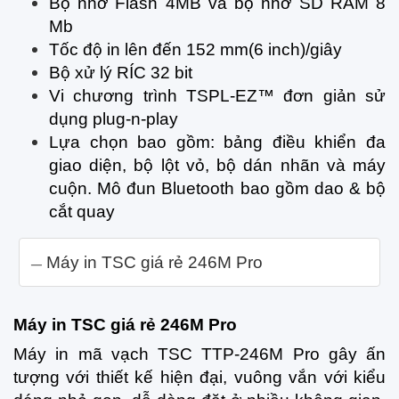
Bộ nhớ Flash 4MB và bộ nhớ SD RAM 8
Mb
Tốc độ in lên đến 152 mm(6 inch)/giây
Bộ xử lý RÍC 32 bit
Vi chương trình TSPL-EZ™ đơn giản sử
dụng plug-n-play
Lựa chọn bao gồm: bảng điều khiển đa
giao diện, bộ lột vỏ, bộ dán nhãn và máy
cuộn. Mô đun Bluetooth bao gồm dao & bộ
cắt quay
Máy in TSC giá rẻ 246M Pro
Máy in TSC giá rẻ 246M Pro
Máy in mã vạch TSC TTP-246M
Pro
gây ấn
tượng với thiết kế hiện đại, vuông vắn với kiểu