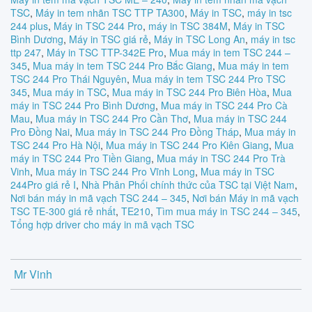
TSC
,
Máy in tem nhãn TSC TTP TA300
,
Máy in TSC
,
máy in tsc
244 plus
,
Máy in TSC 244 Pro
,
máy in TSC 384M
,
Máy in TSC
Bình Dương
,
Máy in TSC giá rẻ
,
Máy in TSC Long An
,
máy in tsc
ttp 247
,
Máy in TSC TTP-342E Pro
,
Mua máy in tem TSC 244 –
345
,
Mua máy in tem TSC 244 Pro Bắc Giang
,
Mua máy in tem
TSC 244 Pro Thái Nguyên
,
Mua máy in tem TSC 244 Pro TSC
345
,
Mua máy in TSC
,
Mua máy in TSC 244 Pro Biên Hòa
,
Mua
máy in TSC 244 Pro Bình Dương
,
Mua máy in TSC 244 Pro Cà
Mau
,
Mua máy in TSC 244 Pro Cần Thơ
,
Mua máy in TSC 244
Pro Đồng Nai
,
Mua máy in TSC 244 Pro Đồng Tháp
,
Mua máy in
TSC 244 Pro Hà Nội
,
Mua máy in TSC 244 Pro Kiên Giang
,
Mua
máy in TSC 244 Pro Tiền Giang
,
Mua máy in TSC 244 Pro Trà
Vinh
,
Mua máy in TSC 244 Pro Vĩnh Long
,
Mua máy in TSC
244Pro giá rẻ I
,
Nhà Phân Phối chính thức của TSC tại Việt Nam
,
Nơi bán máy in mã vạch TSC 244 – 345
,
Nơi bán Máy in mã vạch
TSC TE-300 giá rẻ nhất
,
TE210
,
Tìm mua máy in TSC 244 – 345
,
Tổng hợp driver cho máy in mã vạch TSC
Mr Vinh