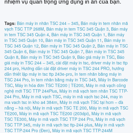
nhiệm vụ quan trọng ứng dụng in ấn của bạn.
Tags:
Bán máy in nhãn TSC 244 – 345
,
Bán máy in tem nhãn mã
vạch TSC TTP 268M
,
Bán máy in tem TSC 345 Quận 3
,
Bán máy
in tem TSC 345 Quận 4
,
Bán máy in TSC 345 Quận 1
,
Bán máy
in TSC 345 Quận 10
,
Bán máy in TSC 345 Quận 11
,
Bán máy in
TSC 345 Quận 12
,
Bán máy in TSC 345 Quận 2
,
Bán máy in TSC
345 Quận 6
,
Bán máy in TSC 345 Quận 7
,
Bán máy in TSC 345
Quận 8
,
Bán máy in TSC 345 Quận 9
,
Báo giá máy in TSC
,
Báo
giá máy in TSC 244 – 345
,
cài đặt máy in tsc
,
driver máy in tsc ttp
244 pro
,
Hướng dẫn cài đặt driver máy in TSC 244 PRO
,
hướng
dẫn thiết lập máy in tsc ttp 243e-pro
,
In tem nhãn bằng máy in
TSC 244 Pro
,
In tem nhãn bằng máy in TSC 345
,
Máy In Barcode
TSC
,
Máy in hóa đơn TSC TE200 | TE200
,
Máy in mã vạch công
nghệ mới TSC TTP 244Plus
,
Máy in mã vạch tem nhãn TSC TTP-
244 Pro
,
Máy in mã vạch TSC
,
máy in mã vạch tsc 244
,
may in
ma vach tsc in kho a4 384m
,
Máy in mã vạch TSC tại hcm – đà
nẵng – hà nội
,
Máy in mã vạch TSC TE 200
,
Máy in mã vạch TSC
TE200
,
Máy in mã vạch TSC TE200 (203dpi)
,
Máy in mã vạch
TSC TE300
,
Máy in mã vạch TSC TTP 244 Pro
,
Máy in mã vạch
TSC TTP 345
,
máy in mã vạch tsc ttp-244 plus
,
Máy in mã vạch
TSC TTP-244 Pro (Đen)
,
Máy in mã vạch TSC TTP-244M