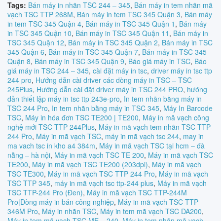
Tags:
Bán máy in nhãn TSC 244 – 345
,
Bán máy in tem nhãn mã
vạch TSC TTP 268M
,
Bán máy in tem TSC 345 Quận 3
,
Bán máy
in tem TSC 345 Quận 4
,
Bán máy in TSC 345 Quận 1
,
Bán máy
in TSC 345 Quận 10
,
Bán máy in TSC 345 Quận 11
,
Bán máy in
TSC 345 Quận 12
,
Bán máy in TSC 345 Quận 2
,
Bán máy in TSC
345 Quận 6
,
Bán máy in TSC 345 Quận 7
,
Bán máy in TSC 345
Quận 8
,
Bán máy in TSC 345 Quận 9
,
Báo giá máy in TSC
,
Báo
giá máy in TSC 244 – 345
,
cài đặt máy in tsc
,
driver máy in tsc ttp
244 pro
,
Hướng dẫn cài driver các dòng máy in TSC – TSC
245Plus
,
Hướng dẫn cài đặt driver máy in TSC 244 PRO
,
hướng
dẫn thiết lập máy in tsc ttp 243e-pro
,
In tem nhãn bằng máy in
TSC 244 Pro
,
In tem nhãn bằng máy in TSC 345
,
Máy In Barcode
TSC
,
Máy in hóa đơn TSC TE200 | TE200
,
Máy in mã vạch công
nghệ mới TSC TTP 244Plus
,
Máy in mã vạch tem nhãn TSC TTP-
244 Pro
,
Máy in mã vạch TSC
,
máy in mã vạch tsc 244
,
may in
ma vach tsc in kho a4 384m
,
Máy in mã vạch TSC tại hcm – đà
nẵng – hà nội
,
Máy in mã vạch TSC TE 200
,
Máy in mã vạch TSC
TE200
,
Máy in mã vạch TSC TE200 (203dpi)
,
Máy in mã vạch
TSC TE300
,
Máy in mã vạch TSC TTP 244 Pro
,
Máy in mã vạch
TSC TTP 345
,
máy in mã vạch tsc ttp-244 plus
,
Máy in mã vạch
TSC TTP-244 Pro (Đen)
,
Máy in mã vạch TSC TTP-244M
Pro|Dòng máy in bán công nghiệp
,
Máy in mã vạch TSC TTP-
346M Pro
,
Máy in nhãn TSC
,
Máy in tem mã vạch TSC DA200
,
Máy in tem mã vạch TSC ME – 240
,
Máy in tem nhãn mã vạch