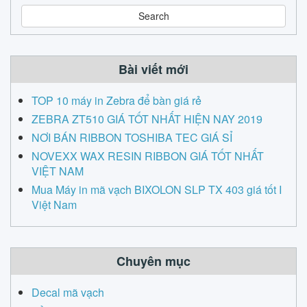
a
r
c
h
Bài viết mới
TOP 10 máy in Zebra để bàn giá rẻ
ZEBRA ZT510 GIÁ TỐT NHẤT HIỆN NAY 2019
NƠI BÁN RIBBON TOSHIBA TEC GIÁ SỈ
NOVEXX WAX RESIN RIBBON GIÁ TỐT NHẤT
VIỆT NAM
Mua Máy in mã vạch BIXOLON SLP TX 403 giá tốt I
Việt Nam
Chuyên mục
Decal mã vạch