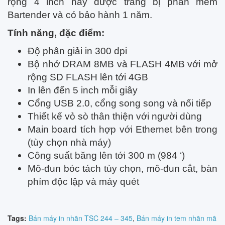
rộng 4 inch này được trang bị phần mềm
Bartender và có bảo hành 1 năm.
Tính năng, đặc điểm:
Độ phân giải in 300 dpi
Bộ nhớ DRAM 8MB và FLASH 4MB với mở
rộng SD FLASH lên tới 4GB
In lên đến 5 inch mỗi giây
Cổng USB 2.0, cổng song song và nối tiếp
Thiết kế vỏ sò thân thiện với người dùng
Main board tích hợp với Ethernet bên trong
(tùy chọn nhà máy)
Công suất băng lên tới 300 m (984 ‘)
Mô-đun bóc tách tùy chọn, mô-đun cắt, bàn
phím độc lập và máy quét
Tags:
Bán máy in nhãn TSC 244 – 345
,
Bán máy in tem nhãn mã