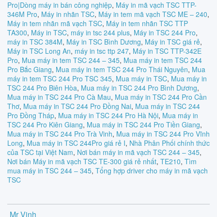
Pro|Dòng máy in bán công nghiệp
,
Máy in mã vạch TSC TTP-
346M Pro
,
Máy in nhãn TSC
,
Máy in tem mã vạch TSC ME – 240
,
Máy in tem nhãn mã vạch TSC
,
Máy in tem nhãn TSC TTP
TA300
,
Máy in TSC
,
máy in tsc 244 plus
,
Máy in TSC 244 Pro
,
máy in TSC 384M
,
Máy in TSC Bình Dương
,
Máy in TSC giá rẻ
,
Máy in TSC Long An
,
máy in tsc ttp 247
,
Máy in TSC TTP-342E
Pro
,
Mua máy in tem TSC 244 – 345
,
Mua máy in tem TSC 244
Pro Bắc Giang
,
Mua máy in tem TSC 244 Pro Thái Nguyên
,
Mua
máy in tem TSC 244 Pro TSC 345
,
Mua máy in TSC
,
Mua máy in
TSC 244 Pro Biên Hòa
,
Mua máy in TSC 244 Pro Bình Dương
,
Mua máy in TSC 244 Pro Cà Mau
,
Mua máy in TSC 244 Pro Cần
Thơ
,
Mua máy in TSC 244 Pro Đồng Nai
,
Mua máy in TSC 244
Pro Đồng Tháp
,
Mua máy in TSC 244 Pro Hà Nội
,
Mua máy in
TSC 244 Pro Kiên Giang
,
Mua máy in TSC 244 Pro Tiền Giang
,
Mua máy in TSC 244 Pro Trà Vinh
,
Mua máy in TSC 244 Pro Vĩnh
Long
,
Mua máy in TSC 244Pro giá rẻ I
,
Nhà Phân Phối chính thức
của TSC tại Việt Nam
,
Nơi bán máy in mã vạch TSC 244 – 345
,
Nơi bán Máy in mã vạch TSC TE-300 giá rẻ nhất
,
TE210
,
Tìm
mua máy in TSC 244 – 345
,
Tổng hợp driver cho máy in mã vạch
TSC
Mr Vinh