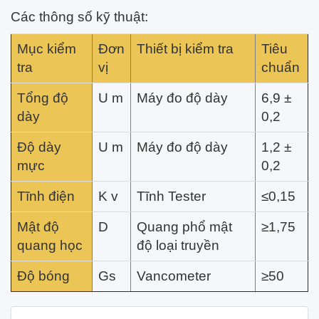
Các thông số kỹ thuật:
Mục kiểm
Đơn
Thiết bị kiểm tra
Tiêu
tra
vị
chuẩn
Tổng độ
U m
Máy đo độ dày
6,9 ±
dày
0,2
Độ dày
U m
Máy đo độ dày
1,2 ±
mực
0,2
Tĩnh điện
K v
Tĩnh Tester
≤0,15
Mật độ
D
Quang phổ mật
≥1,75
quang học
độ loại truyền
Độ bóng
Gs
Vancometer
≥50