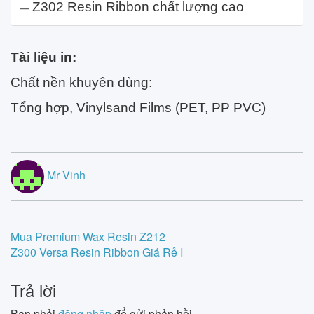
Z302 Resin Ribbon chất lượng cao
Tài liệu in:
Chất nền khuyên dùng:
Tổng hợp, Vinylsand Films (PET, PP PVC)
Mr Vinh
Post
Mua Premium Wax Resin Z212
Z300 Versa Resin Ribbon Giá Rẻ I
navigation
Trả lời
Bạn phải
đăng nhập
để gửi phản hồi.