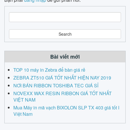
S
e
a
r
c
h
Bài viết mới
TOP 10 máy in Zebra để bàn giá rẻ
ZEBRA ZT510 GIÁ TỐT NHẤT HIỆN NAY 2019
NƠI BÁN RIBBON TOSHIBA TEC GIÁ SỈ
NOVEXX WAX RESIN RIBBON GIÁ TỐT NHẤT
VIỆT NAM
Mua Máy in mã vạch BIXOLON SLP TX 403 giá tốt I
Việt Nam