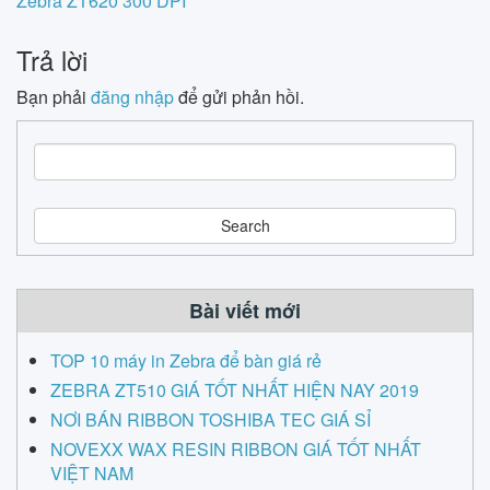
Zebra ZT620 300 DPI
navigation
Trả lời
Bạn phải
đăng nhập
để gửi phản hồi.
S
e
a
r
c
h
Bài viết mới
TOP 10 máy in Zebra để bàn giá rẻ
ZEBRA ZT510 GIÁ TỐT NHẤT HIỆN NAY 2019
NƠI BÁN RIBBON TOSHIBA TEC GIÁ SỈ
NOVEXX WAX RESIN RIBBON GIÁ TỐT NHẤT
VIỆT NAM