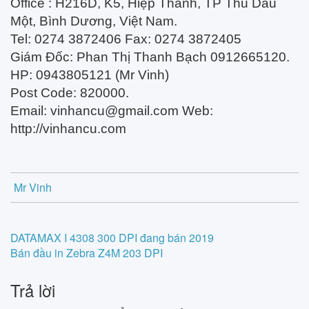
Office : H216D, K5, Hiệp Thành, TP Thủ Dầu
Một, Bình Dương, Việt Nam.
Tel: 0274 3872406 Fax: 0274 3872405
Giám Đốc: Phan Thị Thanh Bạch 0912665120.
HP: 0943805121 (Mr Vinh)
Post Code: 820000.
Email:
vinhancu@gmail.com
Web:
http://vinhancu.com
Mr Vinh
Post
DATAMAX I 4308 300 DPI đang bán 2019
Bán đầu in Zebra Z4M 203 DPI
navigation
Trả lời