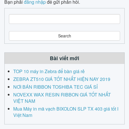
Bạn phải
đăng nhập
để gửi phản hồi.
S
e
a
r
c
h
Bài viết mới
TOP 10 máy in Zebra để bàn giá rẻ
ZEBRA ZT510 GIÁ TỐT NHẤT HIỆN NAY 2019
NƠI BÁN RIBBON TOSHIBA TEC GIÁ SỈ
NOVEXX WAX RESIN RIBBON GIÁ TỐT NHẤT
VIỆT NAM
Mua Máy in mã vạch BIXOLON SLP TX 403 giá tốt I
Việt Nam