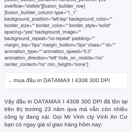
overflow=”visible”][fusion_builder_row]
[fusion_builder_column type=”1_1″
background_position=”left top” background_color=””
border_size=”” border_color=”” border_style=”solid”
spacing=”yes” background_image=””
background_repeat=”no-repeat” padding=””
margin_top=”0px” margin_bottom=”0px” class=”” id=””
animation_type=”” animation_speed=”0.3″
animation_direction=”left” hide_on_mobile=”no”
center_content=”no” min_height=”none”]
mua đầu in DATAMAX I 4308 300 DPI
Vậy đầu in DATAMAX I 4308 300 DPI đã tồn tại
trên thị trường 23 năm qua mà vẫn còn nhiều
công ty đang xài. Gọi Mr Vinh cty Vinh An Cư
bạn có ngay giá sỉ giao hàng hôm nay: