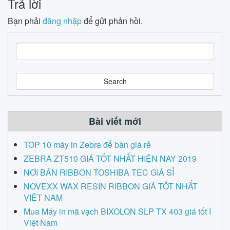
Trả lời
Bạn phải
đăng nhập
để gửi phản hồi.
S
e
a
r
c
h
Bài viết mới
TOP 10 máy in Zebra để bàn giá rẻ
ZEBRA ZT510 GIÁ TỐT NHẤT HIỆN NAY 2019
NƠI BÁN RIBBON TOSHIBA TEC GIÁ SỈ
NOVEXX WAX RESIN RIBBON GIÁ TỐT NHẤT
VIỆT NAM
Mua Máy in mã vạch BIXOLON SLP TX 403 giá tốt I
Việt Nam