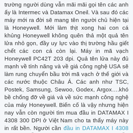
trường người dùng vẫn mãi mãi gọi tên các anh
ấy là Intermec và Datamax Oneil. Và sau đó các
máy mới ra đời sẽ mang tên người chủ hiện tại
là Honeywell. Mới làm thịt xong hai con cá
khủng Honeywell không quên thả một quả tên
lửa nhỏ gọn, đầy uy lực vào thị trường hầu giết
chết các con cá còn lại. Máy in mã vạch
Honeywell PC42T 203 dpi. Quả tên lửa này đủ
mạnh về tính năng và về giá công nghệ USA sẽ
làm rung chuyển bầu trời mã vạch ở thế giới và
các nước thuộc Châu Á. Các anh như TSC,
Postek, Samsung, Sewoo, Godex, Argox….khó
bề chống đỡ về giá và về sức mạnh công nghệ
của máy Honeywell. Biến cố là vậy nhưng hiện
nay vẫn còn người tìm mua đầu in DATAMAX I
4308 300 DPI ở Việt Nam cho ta thấy máy này
in rất bền. Người cần
đầu in DATAMAX I 4308