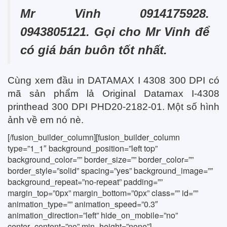
Mr Vinh 0914175928.
0943805121. Gọi cho Mr Vinh để
có giá bán buôn tốt nhất.
Cùng xem đầu in DATAMAX I 4308 300 DPI có
mã sản phẩm lả Original Datamax I-4308
printhead 300 DPI PHD20-2182-01. Một số hình
ảnh về em nó nè.
[/fusion_builder_column][fusion_builder_column
type=”1_1″ background_position=”left top”
background_color=”” border_size=”” border_color=””
border_style=”solid” spacing=”yes” background_image=””
background_repeat=”no-repeat” padding=””
margin_top=”0px” margin_bottom=”0px” class=”” id=””
animation_type=”” animation_speed=”0.3″
animation_direction=”left” hide_on_mobile=”no”
center_content=”no” min_height=”none”]