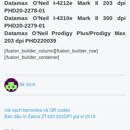
Datamax O’Neil I-4212e Mark II 203 dpi
PHD20-2278-01
Datamax O’Neil I-4310e Mark II 300 dpi
PHD20-2279-01
Datamax O’Neil Prodigy Plus/Prodigy Max
203 dpi PHD220039
[/fusion_builder_column][/fusion_builder_row]
[/fusion_builder_container]
Mr Vinh
Post
mã vạch barcodes và QR codes
Bán đầu in Zebra ZT420 203DPI giá sỉ 2019
navigation