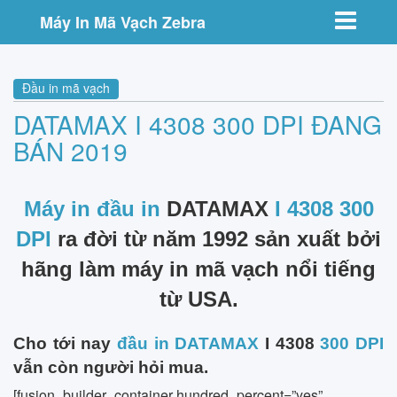
Toggle nav
Máy In Mã Vạch Zebra
Đầu in mã vạch
DATAMAX I 4308 300 DPI ĐANG
BÁN 2019
Máy in đầu in
DATAMAX
I 4308 300
DPI
ra đời từ năm 1992 sản xuất bởi
hãng làm máy in mã vạch nổi tiếng
từ USA.
Cho tới nay
đầu in DATAMAX
I 4308
300 DPI
vẫn còn người hỏi mua.
[fusion_builder_container hundred_percent=”yes”