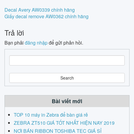
Post
Decal Avery AW0339 chính hãng
Giấy decal remove AW0362 chính hãng
navigation
Trả lời
Bạn phải
đăng nhập
để gửi phản hồi.
S
e
a
r
c
h
Bài viết mới
TOP 10 máy in Zebra để bàn giá rẻ
ZEBRA ZT510 GIÁ TỐT NHẤT HIỆN NAY 2019
NƠI BÁN RIBBON TOSHIBA TEC GIÁ SỈ