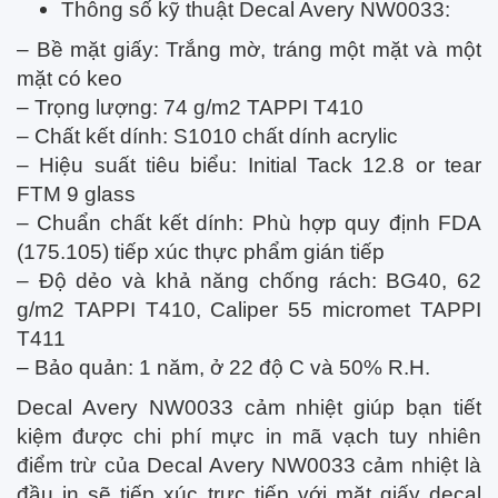
Thông số kỹ thuật Decal Avery NW0033:
– Bề mặt giấy: Trắng mờ, tráng một mặt và một
mặt có keo
– Trọng lượng: 74 g/m2 TAPPI T410
– Chất kết dính: S1010 chất dính acrylic
– Hiệu suất tiêu biểu: Initial Tack 12.8 or tear
FTM 9 glass
– Chuẩn chất kết dính: Phù hợp quy định FDA
(175.105) tiếp xúc thực phẩm gián tiếp
– Độ dẻo và khả năng chống rách: BG40, 62
g/m2 TAPPI T410, Caliper 55 micromet TAPPI
T411
– Bảo quản: 1 năm, ở 22 độ C và 50% R.H.
Decal Avery NW0033 cảm nhiệt giúp bạn tiết
kiệm được chi phí mực in mã vạch tuy nhiên
điểm trừ của Decal Avery NW0033 cảm nhiệt là
đầu in sẽ tiếp xúc trực tiếp với mặt giấy decal