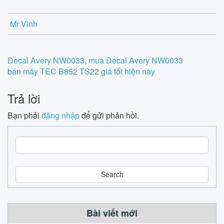
Mr Vinh
Post
Decal Avery NW0033, mua Decal Avery NW0033
bán máy TEC B852 TS22 giá tốt hiện nay
navigation
Trả lời
Bạn phải
đăng nhập
để gửi phản hồi.
S
e
a
r
c
h
Bài viết mới