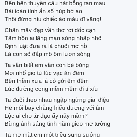
Bến bên thuyền câu hát bỗng tan mau
Bài toán tình ẩn số núp bờ ao
Thôi đừng níu chiếc áo màu dĩ vãng!
Chân mây đạp vần thơ rơi dốc cạn
Tâm hồn ai lãng mạn sóng nhấp nhô
Định luật đưa ra là chuỗi mơ hồ
Là con số đắp mô ôm lượn sóng
Ta vẫn biết em vẫn còn bé bỏng
Mới nhổ giò từ lúc vạc ăn đêm
Bên thềm xưa lá cỏ gởi êm đềm
Lúc đường cong mềm mềm đi tí xíu
Ta đuổi theo nhau ngập ngừng giai điệu
Hé môi bay chẳng hiểu dương với âm
Lộc ai cho từ dạo ấy nẩy mầm?
Bừng ánh sáng tình nằm gieo mơ tưởng
Ta mơ mắt em một triều sung sướng