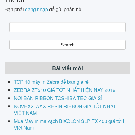
Bạn phải
đăng nhập
để gửi phản hồi.
S
e
a
r
c
h
Bài viết mới
TOP 10 máy in Zebra để bàn giá rẻ
ZEBRA ZT510 GIÁ TỐT NHẤT HIỆN NAY 2019
NƠI BÁN RIBBON TOSHIBA TEC GIÁ SỈ
NOVEXX WAX RESIN RIBBON GIÁ TỐT NHẤT
VIỆT NAM
Mua Máy in mã vạch BIXOLON SLP TX 403 giá tốt I
Việt Nam