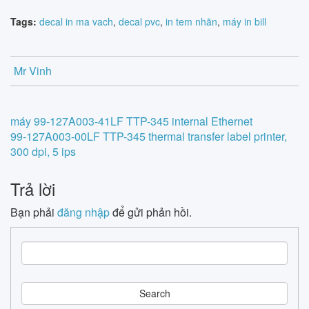
Tags:
decal in ma vach
,
decal pvc
,
in tem nhãn
,
máy in bill
Mr Vinh
Post
máy 99-127A003-41LF TTP-345 internal Ethernet
99-127A003-00LF TTP-345 thermal transfer label printer,
navigation
300 dpi, 5 ips
Trả lời
Bạn phải
đăng nhập
để gửi phản hồi.
S
e
a
r
c