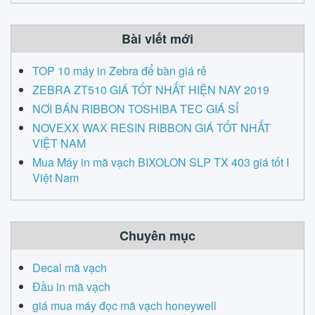
h
Bài viết mới
TOP 10 máy in Zebra để bàn giá rẻ
ZEBRA ZT510 GIÁ TỐT NHẤT HIỆN NAY 2019
NƠI BÁN RIBBON TOSHIBA TEC GIÁ SỈ
NOVEXX WAX RESIN RIBBON GIÁ TỐT NHẤT
VIỆT NAM
Mua Máy in mã vạch BIXOLON SLP TX 403 giá tốt I
Việt Nam
Chuyên mục
Decal mã vạch
Đầu in mã vạch
giá mua máy đọc mã vạch honeywell