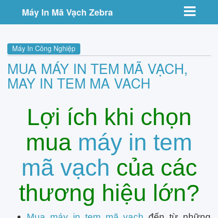
Toggle nav
Máy In Mã Vạch Zebra
Máy In Công Nghiệp
MUA MÁY IN TEM MÃ VẠCH,
MAY IN TEM MA VACH
Lợi ích khi chọn
mua
máy in tem
mã vạch
của các
thương hiệu lớn?
Mua máy in tem mã vạch
đến từ những