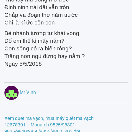
Đinh ninh trái đất vẫn tròn
Chắp vá đoạn thơ năm trước
Chỉ là kí ức cỏn con
Bẻ nhánh tương tư khát vọng
Đố em thế kỉ mấy năm?
Con sông có ra biển rộng?
Trăng non ngủ đứng hay nằm ?
Ngày 5/5/2018
Mr Vinh
Post
Xem quét mã vạch, mua máy quét mã vạch
12678301 – Monarch 9825/9830/
navigation
9835/9840/9850/9855/9860, 203 dpi