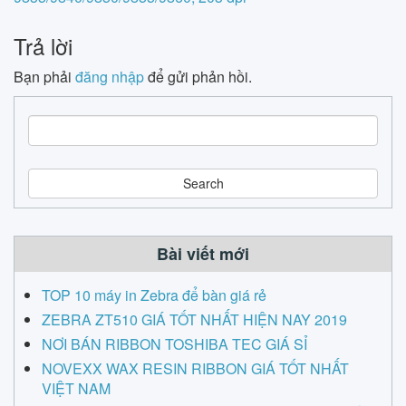
Trả lời
Bạn phải
đăng nhập
để gửi phản hồi.
S
e
a
r
c
h
Bài viết mới
TOP 10 máy in Zebra để bàn giá rẻ
ZEBRA ZT510 GIÁ TỐT NHẤT HIỆN NAY 2019
NƠI BÁN RIBBON TOSHIBA TEC GIÁ SỈ
NOVEXX WAX RESIN RIBBON GIÁ TỐT NHẤT
VIỆT NAM