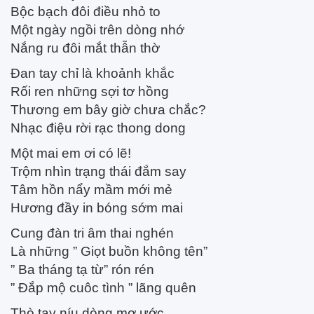
Bộc bạch đôi điều nhỏ to
Một ngày ngồi trên dòng nhớ
Nắng ru đôi mắt thẫn thờ
Đan tay chỉ là khoảnh khắc
Rối ren những sợi tơ hồng
Thương em bây giờ chưa chắc?
Nhạc điệu rời rạc thong dong
Một mai em ơi có lẽ!
Trộm nhìn trạng thái đắm say
Tâm hồn nẩy mầm mới mẻ
Hương đầy in bóng sớm mai
Cung đàn tri âm thai nghén
Là những ” Giọt buồn không tên”
” Ba tháng tạ từ” rón rén
” Đắp mộ cuôc tình ” lãng quên
Thò tay níu dòng mơ ước