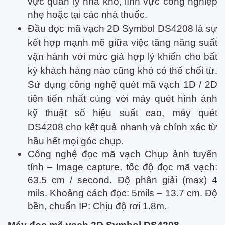
vực quản lý nhà kho, lĩnh vực công nghiệp
nhẹ hoặc tại các nhà thuốc.
Đầu đọc mã vạch 2D Symbol DS4208
là sự
kết hợp mạnh mẽ giữa việc tăng năng suất
vận hành với mức giá hợp lý khiến cho bất
kỳ khách hàng nào cũng khó có thể chối từ.
Sử dụng công nghệ quét mã vạch 1D / 2D
tiên tiến nhất cùng với máy quét hình ảnh
kỹ thuật số hiệu suất cao, máy quét
DS4208 cho kết quả nhanh và chính xác từ
hầu hết mọi góc chụp.
Công nghệ đọc mã vạch Chụp ảnh tuyến
tính – Image capture, tốc độ đọc mã vạch:
63.5 cm / second. Độ phân giải (max) 4
mils. Khoảng cách đọc: 5mils – 13.7 cm. Độ
bền, chuẩn IP: Chịu độ rơi 1.8m.