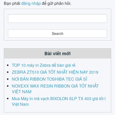
Bạn phải
đăng nhập
để gửi phản hồi.
S
e
a
r
c
h
Bài viết mới
TOP 10 máy in Zebra để bàn giá rẻ
ZEBRA ZT510 GIÁ TỐT NHẤT HIỆN NAY 2019
NƠI BÁN RIBBON TOSHIBA TEC GIÁ SỈ
NOVEXX WAX RESIN RIBBON GIÁ TỐT NHẤT
VIỆT NAM
Mua Máy in mã vạch BIXOLON SLP TX 403 giá tốt I
Việt Nam