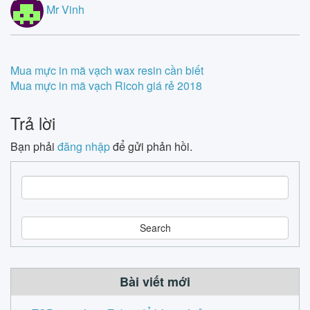
Mr Vinh
Post
Mua mực in mã vạch wax resin cần biết
Mua mực in mã vạch Ricoh giá rẻ 2018
navigation
Trả lời
Bạn phải
đăng nhập
để gửi phản hồi.
S
e
a
r
c
h
Bài viết mới