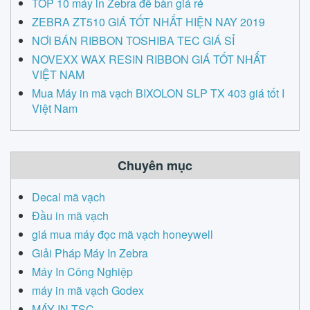
TOP 10 máy in Zebra để bàn giá rẻ
ZEBRA ZT510 GIÁ TỐT NHẤT HIỆN NAY 2019
NƠI BÁN RIBBON TOSHIBA TEC GIÁ SỈ
NOVEXX WAX RESIN RIBBON GIÁ TỐT NHẤT
VIỆT NAM
Mua Máy in mã vạch BIXOLON SLP TX 403 giá tốt I
Việt Nam
Chuyên mục
Decal mã vạch
Đầu in mã vạch
giá mua máy đọc mã vạch honeywell
Giải Pháp Máy In Zebra
Máy In Công Nghiệp
máy in mã vạch Godex
MÁY IN TSC