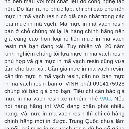
nó bền màu với mọi chất liệu do công nghệ tạo
nên. Do làm ra nó phức tạp, chi phí cao cho nên
mực in mã vạch resin có giá cao nhất trong các
loại mực in mã vạch. Mà mực in mã vạch resin
bán ở chỗ chúng tôi lại là hàng chính hãng nên
giá càng cao hơn loại rẻ tiền mực in mã vạch
resin mà bạn đang xài. Tuy nhiên với 20 năm
kinh nghiệm chúng tôi lựa mực in mã vạch resin
phù hợp và giá mực in mã vạch resin cũng vừa
tầm cho bạn xài. Cần giá mực in mã vạch resin,
cần tìm mực in mã vạch resin, cần nơi bán mực
in mã vạch resin bạn ới VINH phát 0914175928
chúng tôi báo giá cho bạn. Tiêu chí cần báo giá
mực in mã vạch resin xem thêm nhé
VAC
. Nếu
nói hàng hãng thì VAC đang phân phối nhiều
hãng. Và mực in mã vạch resin thì chỉ có hàng
chính hãng mới in được. Trung Quốc chưa làm
ra nổi loại mực in mã vạch resin dù họ cố gắng