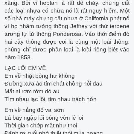
xăng. Bởi vì heptan là rất dễ cháy, chưng cất
các loại nhựa có chứa nó là rất nguy hiểm. Một
số nhà máy chưng cất nhựa ở California phát nổ
vì họ nhầm tưởng thông Jeffrey với thứ terpene
tương tự từ thông Ponderosa. Vào thời điểm đó
hai cây thông được coi là cùng một loài thông;
chúng chỉ được phân loại là loài riêng biệt vào
năm 1853.
LẠC LỐI EM VỀ
Em về nhặt bóng hư không
Đường xưa áo tím chất chồng nỗi đau
Mắt ai rơm rớm đỏ au
Tìm nhau lạc lối, tìm nhau trách hờn
Em về nắng đổ vai sờn
Lá bay ngập lối bóng vờn lẻ loi
Thời gian chớp mắt như thoi
Đánh rơi tuổi nhớ thiệt thòi mùa hoang