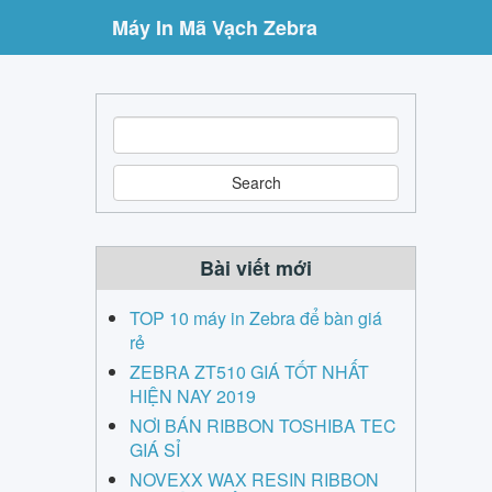
Máy In Mã Vạch Zebra
S
e
a
r
c
h
Bài viết mới
TOP 10 máy in Zebra để bàn giá
rẻ
ZEBRA ZT510 GIÁ TỐT NHẤT
HIỆN NAY 2019
NƠI BÁN RIBBON TOSHIBA TEC
GIÁ SỈ
NOVEXX WAX RESIN RIBBON