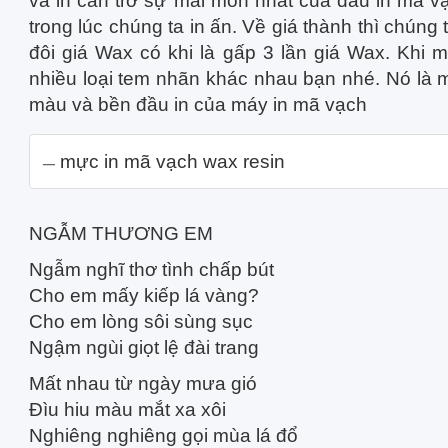
và in cản trở sự mài mòn nhất của đầu in mã v
trong lúc chúng ta in ấn. Về giá thành thì chúng
đôi giá Wax có khi là gấp 3 lần giá Wax. Khi 
nhiều loại tem nhãn khác nhau bạn nhé. Nó là 
màu và bền đầu in của máy in mã vạch
mực in mã vạch wax resin
NGẪM THƯƠNG EM
Ngẫm nghĩ thơ tình chấp bút
Cho em mấy kiếp lá vàng?
Cho em lòng sôi sùng sục
Ngậm ngùi giọt lệ đài trang
Mất nhau từ ngày mưa gió
Đìu hiu màu mắt xa xôi
Nghiêng nghiêng gọi mùa lá đổ