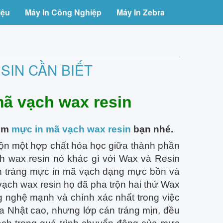
iệu
Máy In Công Nghiệp
Máy In Zebra
SIN CẦN BIẾT
ã vạch wax resin
xem
mực in mã vạch wax resin
bạn nhé.
rộn một hợp chất hóa học giữa thành phần
 wax resin nó khác gì với Wax và Resin
án tráng mực in mã vạch dạng mực bồn và
vạch wax resin họ đã pha trộn hai thứ Wax
g nghệ mạnh và chính xác nhất trong việc
a Nhật cao, nhưng lớp cán tráng mịn, đều