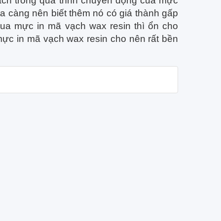
ạch trong quá trình chuyển động của mực
 ta càng nên biết thêm nó có giá thành gấp
mua mực in mã vạch wax resin thì ổn cho
mực in mã vạch wax resin cho nên rất bền