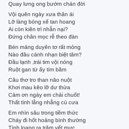
Quay lưng ong bướm chán đời
Vội quên ngày xưa thân ái
Lỡ làng bóng xế tan hoang
Ai còn kiên trì nhẫn nại?
Đứng chân mọc rễ theo đàn
Bén mảng duyên tơ rất mỏng
Nào đâu cánh nhạn biệt tăm?
Đầu lạnh ,trái tim vội nóng
Ruột gan từ ấy tím bầm
Câu thơ tro than não nuột
Khơi mau kẽo lỡ dư thừa
Cảm ơn ngày em chải chuốt!
Thất tình lẳng nhẳng cù cưa
Em nhìn sâu trong tiềm thức
Cháy đi hốt hoảng bình thường
Tình loang ra trăm vết mực