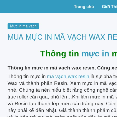
Trang chủ
Giới Th
Mực in mã vạch
MUA MỰC IN MÃ VẠCH WAX RE
Thông tin
mực in
m
Thông tin mực in mã vạch wax resin. Cùng 
Thông tin mực in
mã vạch wax resin
là sự pha t
Wax và thành phần Resin. Xem mực in mã vạch
nhé. Chúng ta nên hiểu biết rằng công nghệ c
trục roller cán qua, phủ lên…Khi làm mực in mã 
và Resin tạo thành lớp mực cán tráng này. Côn
này phải kể đến Nhật. Giá thành thành phẩm củ