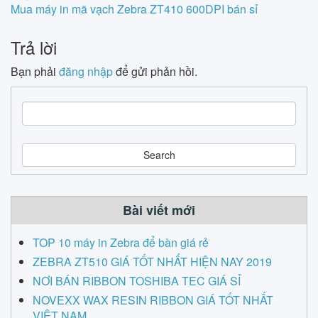
Mua máy in mã vạch Zebra ZT410 600DPI bán sỉ
navigation
Trả lời
Bạn phải
đăng nhập
để gửi phản hồi.
S
e
a
r
c
h
Bài viết mới
TOP 10 máy in Zebra để bàn giá rẻ
ZEBRA ZT510 GIÁ TỐT NHẤT HIỆN NAY 2019
NƠI BÁN RIBBON TOSHIBA TEC GIÁ SỈ
NOVEXX WAX RESIN RIBBON GIÁ TỐT NHẤT
VIỆT NAM