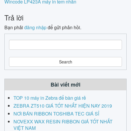
Wincode LP423A máy in tem nhãn
navigation
Trả lời
Bạn phải
đăng nhập
để gửi phản hồi.
S
e
a
r
c
h
Bài viết mới
TOP 10 máy in Zebra để bàn giá rẻ
ZEBRA ZT510 GIÁ TỐT NHẤT HIỆN NAY 2019
NƠI BÁN RIBBON TOSHIBA TEC GIÁ SỈ
NOVEXX WAX RESIN RIBBON GIÁ TỐT NHẤT
VIỆT NAM