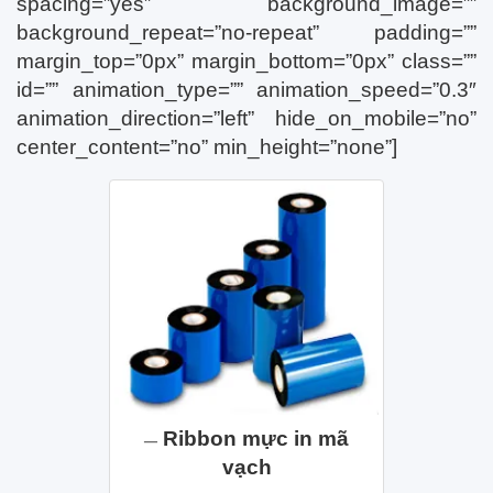
spacing=”yes” background_image=””
background_repeat=”no-repeat” padding=””
margin_top=”0px” margin_bottom=”0px” class=””
id=”” animation_type=”” animation_speed=”0.3″
animation_direction=”left” hide_on_mobile=”no”
center_content=”no” min_height=”none”]
Ribbon mực in mã
vạch